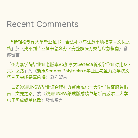
Recent Comments
「
5步轻松制作大学毕业证书：合法补办与注意事项指南 - 文凭之
路
」於〈
找不到毕业证书怎么办？完整解决方案与应急指南
〉發
佈留言
「
圣力嘉学院毕业证老版本VS加拿大Seneca新版学位证对比图 -
文凭之路
」於〈
新版Seneca Polytechnic毕业证与圣力嘉学院文
凭三天完成是真的吗
〉發佈留言
「
认识澳洲UNSW毕业证合理补办新南威尔士大学学位证服务指
南 - 文凭之路
」於〈
澳洲UNSW纸质版成绩单与新南威尔士大学
电子图成绩单修改
〉發佈留言