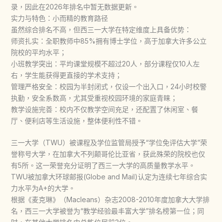
录，因此在2026年排名中暂无数据更新。
实力与特色：小而精的教育路径
虽然综合排名不高，但西三一大学在特定维度上具备优势：
师资扎实：全职教师中85%拥有博士学位，高于加拿大许多公立
院校的平均水平；
小班教学突出：平均课堂规模不超过20人，部分课程仅10人左
右，学生能获得更直接的学术支持；
管理严格安全：校园为半封闭式，仅设一个出入口，24小时校警
执勤，安全系数高，尤其受重视校园环境的家庭青睐；
教学设施完善：校内不仅教学空间充足，还配置了休闲室、餐
厅、便利店等生活设施，整体便利性不错。
三一大学（TWU）被课程及学位监管局授予“学位免评估大学”荣
誉称号大学，在加拿大不列颠哥伦比亚省，获此殊荣的院校也仅
有5所。这一荣誉充分证明了西三一大学的高质量教学水平。
TWU被加拿大环球邮报(Globe and Mail)认定为连续七年综合实
力水平为A+的大学。
根据《麦克琳》（Macleans）杂志2008-2010年度加拿大大学排
名，西三一大学被誉为“教学经验最丰富大学”排名榜第一位；同