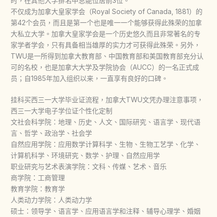
时，在其他大学排名中总能位居前3位。
不仅成为加拿大皇家学会（Royal Society of Canada, 1881）的
第42个会员，而且是第一个也是唯一一个能够获得此殊荣的加拿
大私立大学。加拿大皇家学会是一个历史悠久而且非常著名的专
家学者学会，只有具备相当雄厚的实力才可获得此殊荣。另外，
TWU是一所得到加拿大教育部、中国教育部和美国教育部充分认
可的名校，也是加拿大大学及学院协会（AUCC）的一名正式成
员；自1985年加入组织以来，一直享有良好的口碑。
挂科买西三一大学毕业证流程，加拿大TWU文凭办理注意事项，
西三一大学电子学位证个性化定制
文社会科学院：地理、历史、人文、国际研究、语言学、现代语
言、哲学、政治学、社会学
自然应用学院：应用数学计算科学、生物、生物工艺学、化学、
计算机科学、环境研究、数学、护理、自然应用学
职业研究与艺术表演学院：文科、传媒、艺术、音乐
商学院：工商管理
教育学院：教育学
人类动力学院：人类动力学
硕士：领导学、语言学、应用语言学和注释、辅导心理学、婚姻