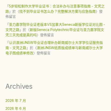
「
5步轻松制作大学毕业证书：合法补办与注意事项指南 - 文凭之
路
」於〈
找不到毕业证书怎么办？完整解决方案与应急指南
〉發
佈留言
「
圣力嘉学院毕业证老版本VS加拿大Seneca新版学位证对比图 -
文凭之路
」於〈
新版Seneca Polytechnic毕业证与圣力嘉学院文
凭三天完成是真的吗
〉發佈留言
「
认识澳洲UNSW毕业证合理补办新南威尔士大学学位证服务指
南 - 文凭之路
」於〈
澳洲UNSW纸质版成绩单与新南威尔士大学
电子图成绩单修改
〉發佈留言
Archives
2026 年 7 月
2026 年 6 月