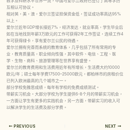
教学及科研水平世界一流，中国与爱尔兰政府已签订了高等学历
互相认可协议。
相对英，美，澳，爱尔兰签证担保资金低，签证成功率高达95%
以上。
爱尔兰近年GDP增长接近7%，经济发达，就业率高，学生毕业后
如在当地找到年薪3万欧元的工作可获得2年工作签证，连续工作4
年可获得绿卡，享有爱尔兰公民的待遇。
爱尔兰拥有完善而系统的教育体系，几乎包括了所有常用的专
业，教育质量高，职业倾向性强，其中软件、电信、工程、医
学、生物、商科、旅游管理等在世界享有盛誉。
爱尔兰的教育费用和生活费用近年有所增长，生活费大约10000
欧元/年；硕士每年学费17500–25000欧元，都柏林市的房租价位
已列入欧洲最高的几个城市之一。
部分学校免雅思成绩，每年有学校的免费成绩测试。
带薪实习机会。大部分学校为学生提供6-8个月的带薪实习机会，
一方面让学生有更多的实践机会，另一方面，带薪实习的收入可
以解决学生的生活费及部分学费。
PREVIOUS
NEXT