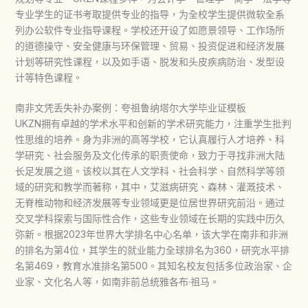
专业学生的证书考取提供专业的指导，为全校学生提供微软全系
列办公软件专业指导课程。学校还开设了如愿景领导、工作场所
的道德操守、安全健康与环保管理、贸易、投资促进和经济发展
计划等研究性课程，以及如手语、脱发和头皮疾病防治、发型设
计等特色课程。
南非文凭丢失补办案例：夸祖鲁纳塔尔大学毕业证模板
UKZN拥有卓越的学术水平和创新的学术研究能力，注重学生批判
性思维的培养。身为非洲的高等学校，它认真履行人才培养、科
学研究、社会服务及文化传承的职责使命，致力于寻找非洲大陆
长足发展之道。该校以其在人文学科、社会科学、自然科学等领
域的研究和教学而著称，其中，艾滋病研究、森林、灌溉技术、
无脊椎动物和经济发展等专业领域更是位居世界研究前沿。通过
交叉学科探索与国际性合作，这些专业领域在长期的实践中历久
弥新。根据2023年世界大学排名中心名单，该大学在南非和非洲
的排名为第4位，其学生的就业能力全球排名为360，研究水平排
名第469，教育水准排名第500。其知名校友包括多位政治家、企
业家、文化名人等，如南非前总统雅各布·祖马。