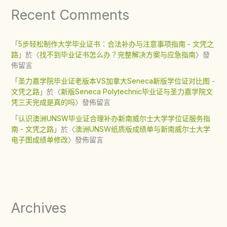
Recent Comments
「
5步轻松制作大学毕业证书：合法补办与注意事项指南 - 文凭之
路
」於〈
找不到毕业证书怎么办？完整解决方案与应急指南
〉發
佈留言
「
圣力嘉学院毕业证老版本VS加拿大Seneca新版学位证对比图 -
文凭之路
」於〈
新版Seneca Polytechnic毕业证与圣力嘉学院文
凭三天完成是真的吗
〉發佈留言
「
认识澳洲UNSW毕业证合理补办新南威尔士大学学位证服务指
南 - 文凭之路
」於〈
澳洲UNSW纸质版成绩单与新南威尔士大学
电子图成绩单修改
〉發佈留言
Archives