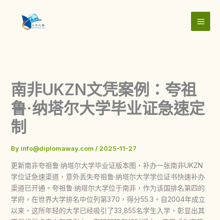
Skip
to
content
南非UKZN文凭案例：夸祖
鲁·纳塔尔大学毕业证急速定
制
By
info@diplomaway.com
/
2025-11-27
更新南非夸祖鲁·纳塔尔大学毕业证版本图，补办一张南非UKZN
学位证急速渠道，意外丢失夸祖鲁·纳塔尔大学学位证书快速补办
渠道已开通。夸祖鲁·纳塔尔大学位于南非，作为该国排名第四的
学府，在世界大学排名中位列第370，得分55.3。自2004年成立
以来，这所年轻的大学已经吸引了33,855名学生入学，彰显出其