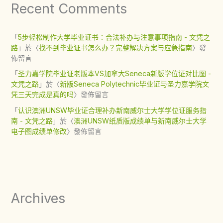
Recent Comments
「
5步轻松制作大学毕业证书：合法补办与注意事项指南 - 文凭之
路
」於〈
找不到毕业证书怎么办？完整解决方案与应急指南
〉發
佈留言
「
圣力嘉学院毕业证老版本VS加拿大Seneca新版学位证对比图 -
文凭之路
」於〈
新版Seneca Polytechnic毕业证与圣力嘉学院文
凭三天完成是真的吗
〉發佈留言
「
认识澳洲UNSW毕业证合理补办新南威尔士大学学位证服务指
南 - 文凭之路
」於〈
澳洲UNSW纸质版成绩单与新南威尔士大学
电子图成绩单修改
〉發佈留言
Archives