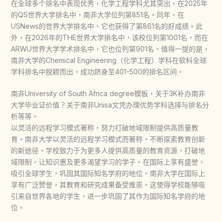
在全球多个排名中表现优秀，化学工程学科尤其突出。在2025年
的QS世界大学排名中，南非大学位列第851名。同年，在
USNews的世界大学排名中，它也获得了第861名的好成绩。此
外，在2026年的THE世界大学排名中，该校位列第1001名，而在
ARWU世界大学学术排名中，它也位列第901名。值得一提的是，
南非大学的Chemical Engineering（化学工程）学科在软科全球
学科排名中脱颖而出，成功跻身至401-500的排名区间。
南非University of South Africa degree模板，关于3K补办南非
大学毕业证价值？关于南非Unisa文凭办理优势学科选择与排名分
析等等。
以灵活的远程学习模式著称，努力打破地域限制提供高质量教
育。南非大学以灵活的远程学习模式而著称，不断探索教育创新
的新途径。学校致力于为更多人提供高质量的教育资源，打破地
域限制，让知识惠及更多渴望学习的学子。在国际上享有盛誉，
吸引全球学生，巩固其国际知名学府的地位。南非大学在国际上
享有广泛赞誉，其教育和研究成果备受推崇。这使得学校能够吸
引来自世界各地的学生，进一步巩固了其作为国际知名学府的地
位。