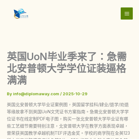
Skip
to
content
英国UoN毕业季来了：急需
北安普顿大学学位证装逼格
满满
By
info@diplomaway.com
/
2025-10-29
英国北安普顿大学毕业证案例图，英国留学挂科/肄业/退学/劝退
等缘故拿不到英国UoN文凭证书方案指南。急需北安普顿大学学
位证书在线定制PDF电子图，购买一张北安普顿大学毕业证有哪
些工艺细节需要特别注意，北安普顿大学在教学方面表现卓越，
曾荣获英国教学卓越机制TEF评选金奖。学校的商学院在全英123