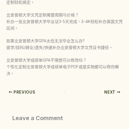
定制轻松搞定。
北安普顿大学文凭定制需要周期与价格？
补办一张北安普顿大学毕业证3-5天完成，3-4K轻松补办美国文凭
区间。
如果北安普顿大学GPA太低无法毕业怎么办?
退学/挂科/肄业/遗失/快速补办北安普顿大学文凭证书捷径。
北安普顿大学成绩单GPA不理想可以修改吗？
个性化定制北安普顿大学成绩单电子PDF或是实物都可以帮你解
决。
PREVIOUS
NEXT
Leave a Comment