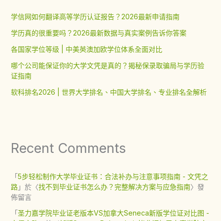
学信网如何翻译高等学历认证报告？2026最新申请指南
学历真的很重要吗？2026最新数据与真实案例告诉你答案
各国家学位等级 | 中美英澳加欧学位体系全面对比
哪个公司能保证你的大学文凭是真的？揭秘保录取骗局与学历验
证指南
软科排名2026 | 世界大学排名、中国大学排名、专业排名全解析
Recent Comments
「
5步轻松制作大学毕业证书：合法补办与注意事项指南 - 文凭之
路
」於〈
找不到毕业证书怎么办？完整解决方案与应急指南
〉發
佈留言
「
圣力嘉学院毕业证老版本VS加拿大Seneca新版学位证对比图 -