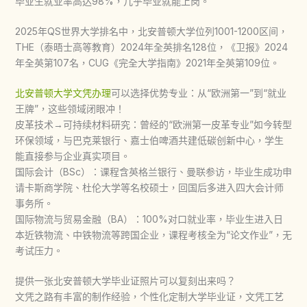
毕业生就业率高达98%，几乎毕业就能上岗。
2025年QS世界大学排名中，北安普顿大学位列1001-1200区间，
THE（泰晤士高等教育）2024年全英排名128位，《卫报》2024
年全英第107名，CUG《完全大学指南》2021年全英第109位。
北安普顿大学文凭办理
可以选择优势专业：从“欧洲第一”到“就业
王牌”，这些领域闭眼冲！
皮革技术→可持续材料研究：曾经的“欧洲第一皮革专业”如今转型
环保领域，与巴克莱银行、嘉士伯啤酒共建低碳创新中心，学生
能直接参与企业真实项目。
国际会计（BSc）：课程含英格兰银行、曼联参访，毕业生成功申
请卡斯商学院、杜伦大学等名校硕士，回国后多进入四大会计师
事务所。
国际物流与贸易金融（BA）：100%对口就业率，毕业生进入日
本近铁物流、中铁物流等跨国企业，课程考核全为“论文作业”，无
考试压力。
提供一张北安普顿大学毕业证照片可以复刻出来吗？
文凭之路有丰富的制作经验，个性化定制大学毕业证，文凭工艺