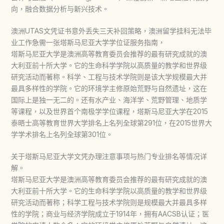
向，融合数据分析与新兴技术。
澳洲UTAS文凭证书意外丢失三天补回策略，澳洲留学挂科无法毕
业工作急需一张塔斯马尼亚大学学位证服务指南，
塔斯马尼亚大学是澳洲高等教育委员会推荐的最有研究成就的澳
大利亚前十所大学。它的生命科学学院以高质量的教学和世界级
研究活动而著称。科学、工程与技术学院则是该大学规模最大并
最具多样性的学院。它的环境学主修原始荒野与自然遗址，这在
国际上是独一无二的。还有水产业、海洋学、荒野管理、地质学
等课程，以及世界首个南极学学位课程，塔斯马尼亚大学在2015
泰晤士高等教育世界大学排名上名列全球第291位，在2015世界大
学学术排名上名列全球第301位。
关于塔斯马尼亚大学文凭办理注意事项与热门专业排名等情况详
解。
塔斯马尼亚大学是澳洲高等教育委员会推荐的最有研究成就的澳
大利亚前十所大学。它的生命科学学院以高质量的教学和世界级
研究活动而著称；科学工程与技术学院则是规模最大并最具多样
性的学院；商业与经济学院成立于1914年，拥有AACSB认证；医