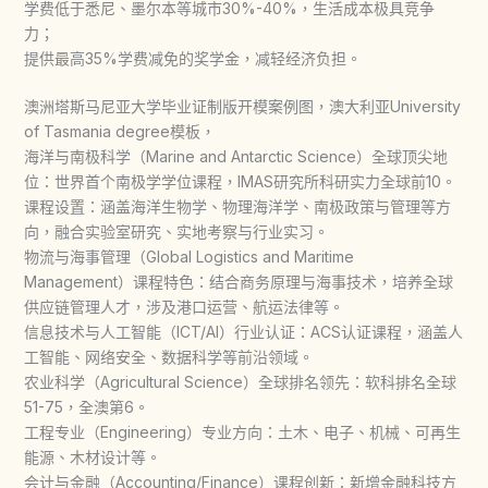
学费低于悉尼、墨尔本等城市30%-40%，生活成本极具竞争
力；
提供最高35%学费减免的奖学金，减轻经济负担。
澳洲塔斯马尼亚大学毕业证制版开模案例图，澳大利亚University
of Tasmania degree模板，
海洋与南极科学（Marine and Antarctic Science）全球顶尖地
位：世界首个南极学学位课程，IMAS研究所科研实力全球前10。
课程设置：涵盖海洋生物学、物理海洋学、南极政策与管理等方
向，融合实验室研究、实地考察与行业实习。
物流与海事管理（Global Logistics and Maritime
Management）课程特色：结合商务原理与海事技术，培养全球
供应链管理人才，涉及港口运营、航运法律等。
信息技术与人工智能（ICT/AI）行业认证：ACS认证课程，涵盖人
工智能、网络安全、数据科学等前沿领域。
农业科学（Agricultural Science）全球排名领先：软科排名全球
51-75，全澳第6。
工程专业（Engineering）专业方向：土木、电子、机械、可再生
能源、木材设计等。
会计与金融（Accounting/Finance）课程创新：新增金融科技方