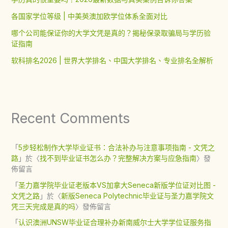
各国家学位等级 | 中美英澳加欧学位体系全面对比
哪个公司能保证你的大学文凭是真的？揭秘保录取骗局与学历验
证指南
软科排名2026 | 世界大学排名、中国大学排名、专业排名全解析
Recent Comments
「
5步轻松制作大学毕业证书：合法补办与注意事项指南 - 文凭之
路
」於〈
找不到毕业证书怎么办？完整解决方案与应急指南
〉發
佈留言
「
圣力嘉学院毕业证老版本VS加拿大Seneca新版学位证对比图 -
文凭之路
」於〈
新版Seneca Polytechnic毕业证与圣力嘉学院文
凭三天完成是真的吗
〉發佈留言
「
认识澳洲UNSW毕业证合理补办新南威尔士大学学位证服务指