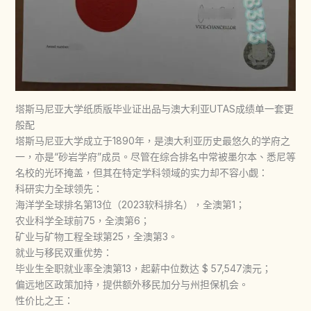
塔斯马尼亚大学纸质版毕业证出品与澳大利亚UTAS成绩单一套更
般配
塔斯马尼亚大学成立于1890年，是澳大利亚历史最悠久的学府之
一，亦是“砂岩学府”成员。尽管在综合排名中常被墨尔本、悉尼等
名校的光环掩盖，但其在特定学科领域的实力却不容小觑：
科研实力全球领先：
海洋学全球排名第13位（2023软科排名），全澳第1；
农业科学全球前75，全澳第6；
矿业与矿物工程全球第25，全澳第3。
就业与移民双重优势：
毕业生全职就业率全澳第13，起薪中位数达 $ 57,547澳元；
偏远地区政策加持，提供额外移民加分与州担保机会。
性价比之王：