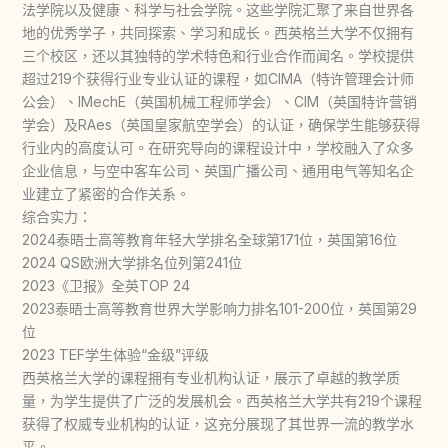
法学院以及健康、科学与社会学院。这些学院汇聚了来自世界各
地的优秀学子，共同探索、学习和成长。西英格兰大学不仅拥有
三个校区，还以其独特的学术特色和行业合作而闻名。学校提供
超过219个获得行业专业认证的课程，如CIMA（特许管理会计师
公会）、IMechE（英国机械工程师学会）、CIM（英国特许营销
学会）及RAes（英国皇家航空学会）的认证，确保学生能够获得
行业内的高度认可。在研究导向的课程设计中，学校融入了众多
企业信息，与空中客车公司、英国广播公司、通用电气等知名企
业建立了紧密的合作关系。
综合实力：
2024泰晤士高等教育年轻大学排名全球第171位，英国第16位
2024 QS欧洲大学排名位列第241位
2023《卫报》全英TOP 24
2023泰晤士高等教育世界大学影响力排名101-200位，英国第29
位
2023 TEF学生体验“金级”评级
西英格兰大学的课程拥有专业机构认证，展示了卓越的教学质
量，为学生提供了广泛的发展机会。西英格兰大学共有219个课程
获得了权威专业机构的认证，这充分展现了其世界一流的教学水
平。