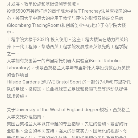
才发展、教学设施和基础设施等领域。
投资5500万英镑打造的商学院大楼位于Frenchay法兰查校区的中
心，英国大学中最大的应用于教学与评估的彭博双终端交易房
(Bloomberg TradingRoom)和创新创业中心也位于商学院大楼
中。
工程学院大楼于2021年投入使用。这座工程大楼旨在助力西英培
养下一代工程师，帮助西英工程学院发展成全英领先的工程学院
之一。
大学拥有英国第一的布里斯托机器人实验室(Bristol Robotics
Laboratory)，也是西英格兰大学与布里斯托大学投资数百万英镑
的合作项目
Hillside Gardens 是UWE Bristol Sport 的一部分为UWE布里斯托
队的足球、橄榄球、长曲棍球美式足球和极限飞盘等运动队提供
球场设施。
关于University of the West of England degree模板，西英格兰
大学文凭办理指南。
英国西英格兰大学以其卓越的专业指导、先进的设施、紧密的行
业联系、全面的学习支持、强大的研究实力、国际化的视野、创
新的教学方法、丰富的学生体验、优越的地理位置以及高毕业生