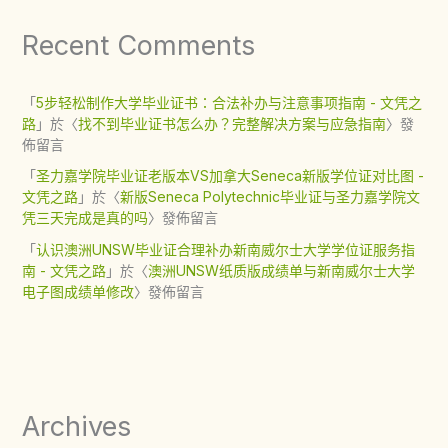
Recent Comments
「
5步轻松制作大学毕业证书：合法补办与注意事项指南 - 文凭之
路
」於〈
找不到毕业证书怎么办？完整解决方案与应急指南
〉發
佈留言
「
圣力嘉学院毕业证老版本VS加拿大Seneca新版学位证对比图 -
文凭之路
」於〈
新版Seneca Polytechnic毕业证与圣力嘉学院文
凭三天完成是真的吗
〉發佈留言
「
认识澳洲UNSW毕业证合理补办新南威尔士大学学位证服务指
南 - 文凭之路
」於〈
澳洲UNSW纸质版成绩单与新南威尔士大学
电子图成绩单修改
〉發佈留言
Archives