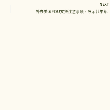
NEX
补办美国FDU文凭注意事项，展示菲尔莱狄更斯大