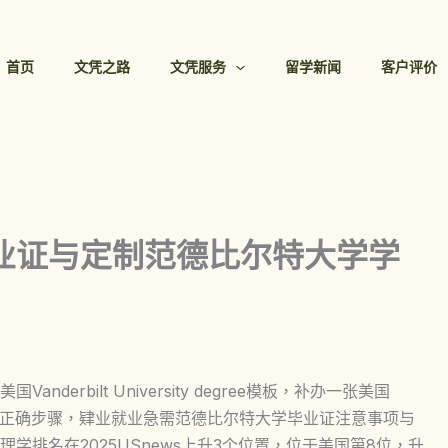
首页
文凭之路
文凭服务
留学新闻
客户评价
毕业证与定制范德比尔特大学学
erbilt University degree模板，补办一张美国
材料正确步骤，肄业就业急需范德比尔特大学毕业证注意事项与
学排名在2025USnews上升3个位置，位于美国第8位，升