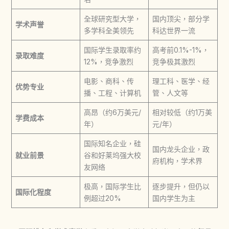
全球研究型大学，
国内顶尖，部分学
学术声誉
多学科全美领先
科达世界一流
国际学生录取率约
高考前0.1%-1%，
录取难度
12%，竞争激烈
竞争极其激烈
电影、商科、传
理工科、医学、经
优势专业
播、工程、计算机
管、人文等
高昂（约6万美元/
相对较低（约1万美
学费成本
年）
元/年）
国际知名企业，硅
国内龙头企业，政
就业前景
谷和好莱坞强大校
府机构，学术界
友网络
极高，国际学生比
逐步提升，但仍以
国际化程度
例超过20%
国内学生为主