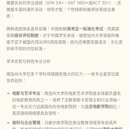
需要优异的学业成绩（GPA 3.8+，SAT 1450+或ACT 32+），还
需要丰富的课外活动、领导才能、个性特质和推荐信等综合素
质。
两种选拔体系差异显著：中国依赖
高考这一标准化考试
，而美国
采取
综合评估制度
。对于中国学生来说，被南加州大学录取的难
度不亚于被国内顶尖985高校录取，因为还需要克服语言、文化差
异和不同的评估标准。
学术优势与特色专业分析
南加州大学在多个学科领域拥有强大的实力，一些专业甚至位居
世界前列：
电影与艺术专业
：南加州大学的电影艺术学院是全球最负盛名
的电影教育机构之一，培养了无数奥斯卡奖得主和行业领袖。
这一专业实力远超国内任何电影院校，与
北京电影学院
相比，
其资源和网络更具全球性。
商科与企业管理
：马歇尔商学院在商业教育领域享有崇高声