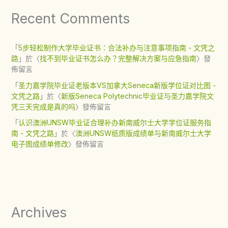
Recent Comments
「
5步轻松制作大学毕业证书：合法补办与注意事项指南 - 文凭之
路
」於〈
找不到毕业证书怎么办？完整解决方案与应急指南
〉發
佈留言
「
圣力嘉学院毕业证老版本VS加拿大Seneca新版学位证对比图 -
文凭之路
」於〈
新版Seneca Polytechnic毕业证与圣力嘉学院文
凭三天完成是真的吗
〉發佈留言
「
认识澳洲UNSW毕业证合理补办新南威尔士大学学位证服务指
南 - 文凭之路
」於〈
澳洲UNSW纸质版成绩单与新南威尔士大学
电子图成绩单修改
〉發佈留言
Archives