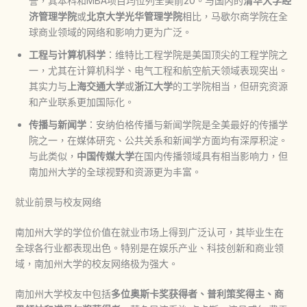
誉，其本科和MBA项目均位列全美前20。与国内的
清华大学经
济管理学院
或
北京大学光华管理学院
相比，马歇尔商学院在全
球商业领域的网络和影响力更为广泛。
工程与计算机科学
：维特比工程学院是美国顶尖的工程学院之
一，尤其在计算机科学、电气工程和航空航天领域表现突出。
其实力与
上海交通大学
或
浙江大学
的工学院相当，但研究资源
和产业联系更加国际化。
传播与新闻学
：安纳伯格传播与新闻学院是全美最好的传播学
院之一，在媒体研究、公共关系和新闻学方面均有深厚积淀。
与此类似，
中国传媒大学
在国内传播领域具有相当影响力，但
南加州大学的全球视野和资源更为丰富。
就业前景与校友网络
南加州大学的学位价值在就业市场上得到广泛认可，其毕业生在
全球各行业都表现出色。特别是在娱乐产业、科技创新和商业领
域，南加州大学的校友网络极为强大。
南加州大学校友中包括
多位奥斯卡奖获得者、普利策奖得主、商