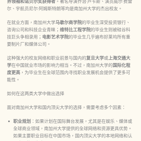
界领袖和诺贝尔奖获得者
。著名导演乔治·卢卡斯、演员威尔·费雷
尔、宇航员尼尔·阿姆斯特朗等均是南加州大学的杰出校友。
在就业方面，南加州大学
马歇尔商学院
的毕业生深受投资银行、
咨询公司和科技企业青睐；
维特比工程学院
的毕业生则被硅谷科
技巨头争相录用；
电影艺术学院
的毕业生几乎遍布好莱坞所有重
要制片厂和媒体公司。
这种强大的校友网络和职业前景与国内的
复旦大学
或
上海交通大
学
在中国就业市场的影响力相当。不过，南加州大学的
国际化程
度更高
，为毕业生在全球范围内寻找职业发展机会提供了更多可
能性。
如何在这两类大学中做出选择
面对南加州大学和国内顶尖大学的选择，需要考虑多个因素：
职业规划
：如果计划在国际舞台发展，尤其是在娱乐、媒体或
全球商业领域，南加州大学提供的全球网络和资源更具优势。
如果主要职业目标在中国市场，国内顶尖大学的本地网络和认