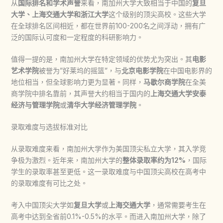
从
国际排名和学术声誉
来看，南加州大学大致相当于中国的
复旦
大学、上海交通大学和浙江大学
这个级别的顶尖高校。这些大学
在全球排名区间相近，都在世界前100-200名之间浮动，拥有广
泛的国际认可度和一定程度的科研影响力。
值得一提的是，南加州大学在特定领域的优势尤为突出。其
电影
艺术学院
被誉为”好莱坞的摇篮”，与
北京电影学院
在中国电影界的
地位相当，但全球影响力更为显著。同样，
马歇尔商学院
在全美
商学院中排名靠前，其声誉大约相当于国内的
上海交通大学安泰
经济与管理学院
或
清华大学经济管理学院
。
录取难度与选拔标准对比
从录取难度来看，南加州大学作为美国顶尖私立大学，其入学竞
争极为激烈。近年来，南加州大学的
整体录取率约为12%
，国际
学生的录取率甚至更低。这一录取难度与中国顶尖高校在高考中
的录取难度有可比之处。
考入中国顶尖大学如
复旦大学
或
上海交通大学
，通常需要考生在
高考中达到全省前0.1%-0.5%的水平。而进入南加州大学，除了