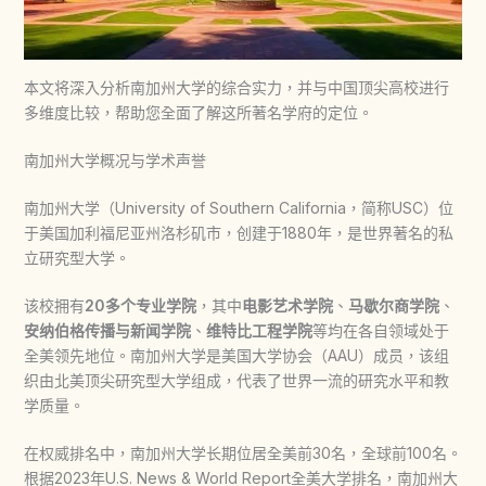
本文将深入分析南加州大学的综合实力，并与中国顶尖高校进行
多维度比较，帮助您全面了解这所著名学府的定位。
南加州大学概况与学术声誉
南加州大学（University of Southern California，简称USC）位
于美国加利福尼亚州洛杉矶市，创建于1880年，是世界著名的私
立研究型大学。
该校拥有
20多个专业学院
，其中
电影艺术学院
、
马歇尔商学院
、
安纳伯格传播与新闻学院
、
维特比工程学院
等均在各自领域处于
全美领先地位。南加州大学是美国大学协会（AAU）成员，该组
织由北美顶尖研究型大学组成，代表了世界一流的研究水平和教
学质量。
在权威排名中，南加州大学长期位居全美前30名，全球前100名。
根据2023年U.S. News & World Report全美大学排名，南加州大