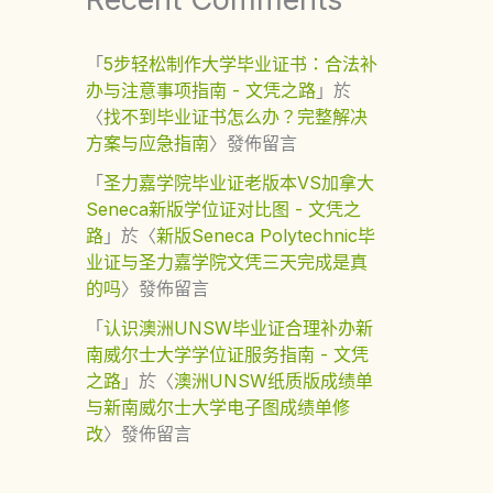
「
5步轻松制作大学毕业证书：合法补
办与注意事项指南 - 文凭之路
」於
〈
找不到毕业证书怎么办？完整解决
方案与应急指南
〉發佈留言
「
圣力嘉学院毕业证老版本VS加拿大
Seneca新版学位证对比图 - 文凭之
路
」於〈
新版Seneca Polytechnic毕
业证与圣力嘉学院文凭三天完成是真
的吗
〉發佈留言
「
认识澳洲UNSW毕业证合理补办新
南威尔士大学学位证服务指南 - 文凭
之路
」於〈
澳洲UNSW纸质版成绩单
与新南威尔士大学电子图成绩单修
改
〉發佈留言