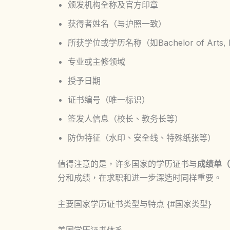
颁发机构全称及官方印章
获得者姓名（与护照一致）
所获学位或学历名称（如Bachelor of Arts, Ma
专业或主修领域
授予日期
证书编号（唯一标识）
签发人信息（校长、教务长等）
防伪特征（水印、安全线、特殊纸张等）
值得注意的是，许多国家的学历证书与
成绩单（T
分和成绩，在求职和进一步深造时同样重要。
主要国家学历证书类型与特点 {#国家类型}