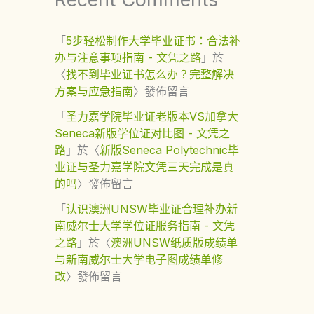
「
5步轻松制作大学毕业证书：合法补
办与注意事项指南 - 文凭之路
」於
〈
找不到毕业证书怎么办？完整解决
方案与应急指南
〉發佈留言
「
圣力嘉学院毕业证老版本VS加拿大
Seneca新版学位证对比图 - 文凭之
路
」於〈
新版Seneca Polytechnic毕
业证与圣力嘉学院文凭三天完成是真
的吗
〉發佈留言
「
认识澳洲UNSW毕业证合理补办新
南威尔士大学学位证服务指南 - 文凭
之路
」於〈
澳洲UNSW纸质版成绩单
与新南威尔士大学电子图成绩单修
改
〉發佈留言