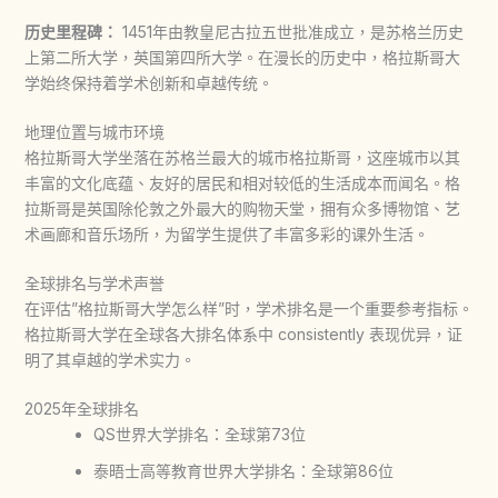
历史里程碑：
1451年由教皇尼古拉五世批准成立，是苏格兰历史
上第二所大学，英国第四所大学。在漫长的历史中，
格拉斯哥大
学
始终保持着学术创新和卓越传统。
地理位置与城市环境
格拉斯哥大学
坐落在苏格兰最大的城市格拉斯哥，这座城市以其
丰富的文化底蕴、友好的居民和相对较低的生活成本而闻名。格
拉斯哥是英国除伦敦之外最大的购物天堂，拥有众多博物馆、艺
术画廊和音乐场所，为留学生提供了丰富多彩的课外生活。
全球排名与学术声誉
在评估”
格拉斯哥大学
怎么样”时，学术排名是一个重要参考指标。
格拉斯哥大学
在全球各大排名体系中 consistently 表现优异，证
明了其卓越的学术实力。
2025年全球排名
QS世界大学排名：全球第73位
泰晤士高等教育世界大学排名：全球第86位