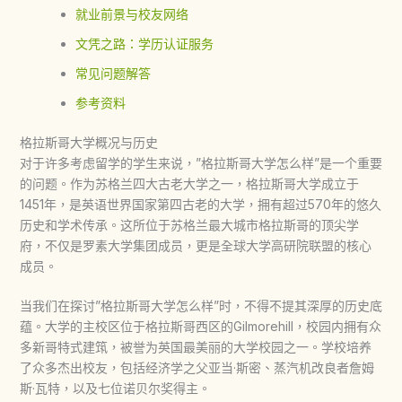
就业前景与校友网络
文凭之路：学历认证服务
常见问题解答
参考资料
格拉斯哥大学概况与历史
对于许多考虑留学的学生来说，”
格拉斯哥大学
怎么样”是一个重要
的问题。作为苏格兰四大古老大学之一，
格拉斯哥大学
成立于
1451年，是英语世界国家第四古老的大学，拥有超过570年的悠久
历史和学术传承。这所位于苏格兰最大城市格拉斯哥的顶尖学
府，不仅是罗素大学集团成员，更是全球大学高研院联盟的核心
成员。
当我们在探讨”
格拉斯哥大学
怎么样”时，不得不提其深厚的历史底
蕴。大学的主校区位于格拉斯哥西区的Gilmorehill，校园内拥有众
多新哥特式建筑，被誉为英国最美丽的大学校园之一。学校培养
了众多杰出校友，包括经济学之父亚当·斯密、蒸汽机改良者詹姆
斯·瓦特，以及七位诺贝尔奖得主。