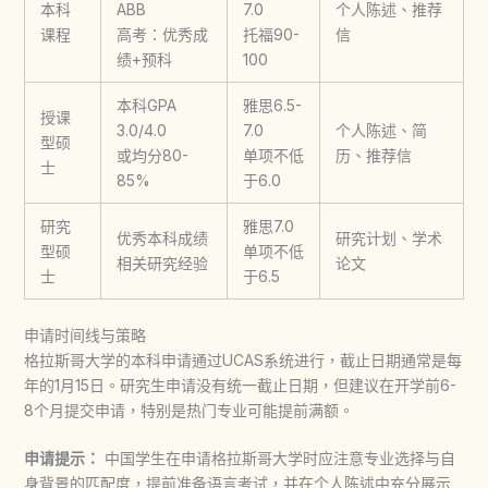
本科
ABB
7.0
个人陈述、推荐
课程
高考：优秀成
托福90-
信
绩+预科
100
本科GPA
雅思6.5-
授课
3.0/4.0
7.0
个人陈述、简
型硕
或均分80-
单项不低
历、推荐信
士
85%
于6.0
研究
雅思7.0
优秀本科成绩
研究计划、学术
型硕
单项不低
相关研究经验
论文
士
于6.5
申请时间线与策略
格拉斯哥大学
的本科申请通过UCAS系统进行，截止日期通常是每
年的1月15日。研究生申请没有统一截止日期，但建议在开学前6-
8个月提交申请，特别是热门专业可能提前满额。
申请提示：
中国学生在申请
格拉斯哥大学
时应注意专业选择与自
身背景的匹配度，提前准备语言考试，并在个人陈述中充分展示