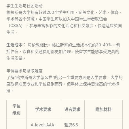
学生生活与社团活动
格拉斯哥大学
拥有超过200个学生社团，涵盖文化、艺术、体育、
学术等各个领域。中国学生可以加入中国学生学者联谊会
（CSSA），参与丰富多彩的文化活动和社交聚会，快速适应英国
生活。
生活成本：
与伦敦相比，格拉斯哥的生活成本低约30-40%，包
括住宿、饮食和交通费用都更加合理，使留学生能够享受更高的
生活质量。
申请要求与录取难度
了解”
格拉斯哥大学
怎么样”的另一个重要方面是入学要求。大学的
录取标准因专业和学位级别而异，但整体上保持着较高的学术标
准。
学位
学术要求
语言要求
附加材料
级别
A-level: AAA-
雅思6.5-