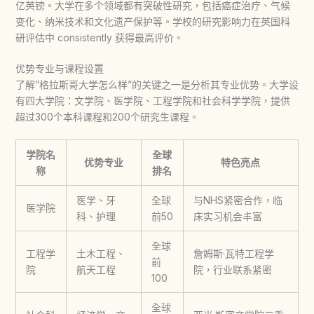
亿英镑。大学在多个领域都有突破性研究，包括癌症治疗、气候
变化、纳米技术和文化遗产保护等。学校的研究影响力在英国科
研评估中 consistently 获得最高评价。
优势专业与课程设置
了解”
格拉斯哥大学
怎么样”的关键之一是分析其专业优势。大学设
有四大学院：文学院、医学院、工程学院和社会科学学院，提供
超过300个本科课程和200个研究生课程。
学院名
全球
优势专业
特色亮点
称
排名
医学、牙
全球
与NHS紧密合作，临
医学院
科、护理
前50
床实习机会丰富
全球
工程学
土木工程、
詹姆斯·瓦特工程学
前
院
航天工程
院，行业联系紧密
100
全球