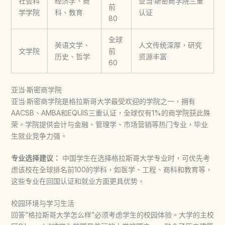
社会科
经济学、商
亚当·斯密商学院三重
前
学学院
科、教育
认证
80
全球
英语文学、
人文传统深厚，研究
文学院
前
历史、哲学
资源丰富
60
亚当·斯密商学院
亚当·斯密商学院是
格拉斯哥大学
最受欢迎的学院之一，拥有
AACSB、AMBA和EQUIS三重认证，全球仅有1%的商学院获此殊
荣。学院提供会计与金融、管理学、市场营销等热门专业，毕业
生就业竞争力强。
专业选择建议：
中国学生在选择
格拉斯哥大学
专业时，可优先考
虑该校在全球排名前100的学科，如医学、工程、商科和教育等，
这些专业在回国认证和就业方面更具优势。
校园环境与学习生活
回答”
格拉斯哥大学
怎么样”必须考虑学生的校园体验。大学的主校