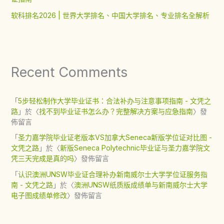
软科排名2026 | 世界大学排名、中国大学排名、专业排名全解析
Recent Comments
「
5步轻松制作大学毕业证书：合法补办与注意事项指南 - 文凭之
路
」於〈
找不到毕业证书怎么办？完整解决方案与应急指南
〉發
佈留言
「
圣力嘉学院毕业证老版本VS加拿大Seneca新版学位证对比图 -
文凭之路
」於〈
新版Seneca Polytechnic毕业证与圣力嘉学院文
凭三天完成是真的吗
〉發佈留言
「
认识澳洲UNSW毕业证合理补办新南威尔士大学学位证服务指
南 - 文凭之路
」於〈
澳洲UNSW纸质版成绩单与新南威尔士大学
电子图成绩单修改
〉發佈留言