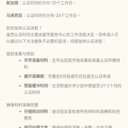
新加坡
：认证时间约为15-20个工作日。
马来西亚
：认证时间约为18-24个工作日。
如何加快认证进程？
虽然认证时间主要由留学服务中心的工作流程决定，但申请人可
以通过以下方法避免不必要的延误，间接加快认证进程：
提前准备与规划
尽早准备材料
：在毕业前就开始收集和准备认证所需材
料
避开高峰期
：尽量在6月前或10月后提交认证申请
预留缓冲时间
：在求职或升学计划中预留至少1-2个月的
认证时间
确保材料准确完整
仔细核对材料
：提交前反复检查所有材料的准确性和完
整性
规范扫描文件
：确保扫描件清晰、完整、方向正确