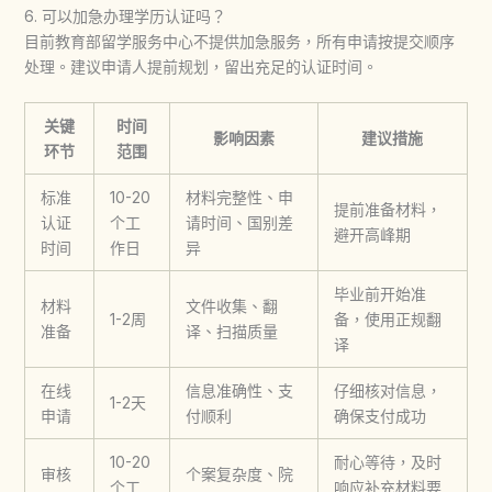
6. 可以加急办理学历认证吗？
目前教育部留学服务中心不提供加急服务，所有申请按提交顺序
处理。建议申请人提前规划，留出充足的认证时间。
关键
时间
影响因素
建议措施
环节
范围
标准
10-20
材料完整性、申
提前准备材料，
认证
个工
请时间、国别差
避开高峰期
时间
作日
异
毕业前开始准
材料
文件收集、翻
1-2周
备，使用正规翻
准备
译、扫描质量
译
在线
信息准确性、支
仔细核对信息，
1-2天
申请
付顺利
确保支付成功
10-20
耐心等待，及时
审核
个案复杂度、院
个工
响应补充材料要