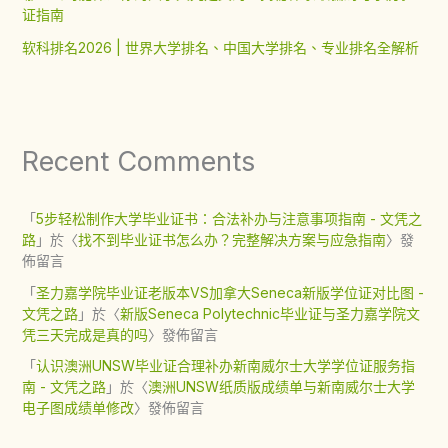
证指南
软科排名2026 | 世界大学排名、中国大学排名、专业排名全解析
Recent Comments
「
5步轻松制作大学毕业证书：合法补办与注意事项指南 - 文凭之
路
」於〈
找不到毕业证书怎么办？完整解决方案与应急指南
〉發
佈留言
「
圣力嘉学院毕业证老版本VS加拿大Seneca新版学位证对比图 -
文凭之路
」於〈
新版Seneca Polytechnic毕业证与圣力嘉学院文
凭三天完成是真的吗
〉發佈留言
「
认识澳洲UNSW毕业证合理补办新南威尔士大学学位证服务指
南 - 文凭之路
」於〈
澳洲UNSW纸质版成绩单与新南威尔士大学
电子图成绩单修改
〉發佈留言