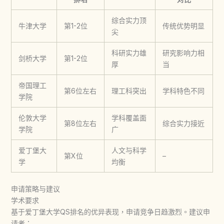
综合实力顶
牛津大学
第1-2位
传统优势明显
尖
科研实力雄
研究影响力相
剑桥大学
第1-2位
厚
当
帝国理工
第6位左右
理工科突出
学科特色不同
学院
伦敦大学
学科覆盖面
第8位左右
综合实力接近
学院
广
爱丁堡大
人文与科学
第X位
–
学
均衡
申请策略与建议
学术要求
基于
爱丁堡大学QS排名
的优异表现，申请竞争日趋激烈。建议申
请者：