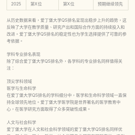
2025
第X位
第X位
预期继续领先
从历史数据来看，
爱丁堡大学QS排名
呈现出稳步上升的趋势，这
反映了大学在教学质量、研究产出和国际合作方面的持续投入和
改进。
爱丁堡大学QS排名
的稳定性也为学生选择提供了可靠的参
考依据。
学科专业排名表现
除了综合
爱丁堡大学QS排名
外，各学科的专业排名同样值得关
注：
顶尖学科领域
医学与生命科学
在
爱丁堡大学QS排名
的学科细分中，医学和生命科学领域一直保
持全球领先地位。爱丁堡大学医学院是世界著名的医学教育中
心，在医学研究方面取得了众多突破性成果。
人文与社会科学
爱丁堡大学在人文和社会科学领域的
爱丁堡大学QS排名
同样优