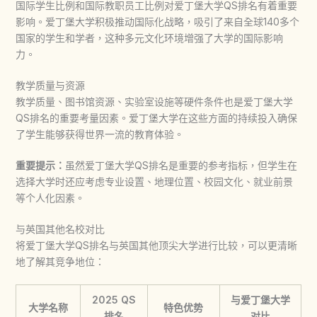
国际学生比例和国际教职员工比例对
爱丁堡大学QS排名
有着重要
影响。爱丁堡大学积极推动国际化战略，吸引了来自全球140多个
国家的学生和学者，这种多元文化环境增强了大学的国际影响
力。
教学质量与资源
教学质量、图书馆资源、实验室设施等硬件条件也是
爱丁堡大学
QS排名
的重要考量因素。爱丁堡大学在这些方面的持续投入确保
了学生能够获得世界一流的教育体验。
重要提示：
虽然
爱丁堡大学QS排名
是重要的参考指标，但学生在
选择大学时还应考虑专业设置、地理位置、校园文化、就业前景
等个人化因素。
与英国其他名校对比
将
爱丁堡大学QS排名
与英国其他顶尖大学进行比较，可以更清晰
地了解其竞争地位：
2025 QS
与爱丁堡大学
大学名称
特色优势
排名
对比