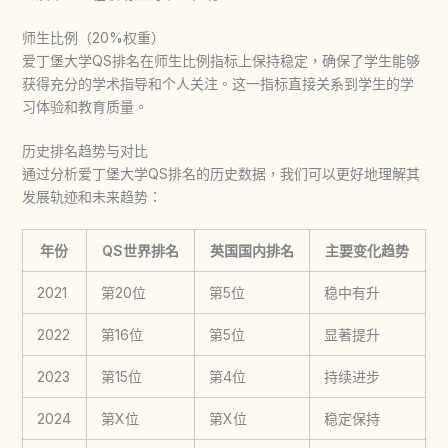
师生比例（20%权重）
爱丁堡大学QS排名
在师生比例指标上保持稳定，确保了学生能够
获得充分的学术指导和个人关注。这一指标直接关系到学生的学
习体验和教育质量。
历史排名趋势与对比
通过分析
爱丁堡大学QS排名
的历史数据，我们可以更好地理解其
发展轨迹和未来趋势：
年份
QS世界排名
英国国内排名
主要变化趋势
2021
第20位
第5位
稳中有升
2022
第16位
第5位
显著提升
2023
第15位
第4位
持续进步
2024
第X位
第X位
稳定保持