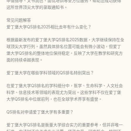
申请指导、文书润色、面试培训等全方位服务，帮助您成功获得
这所世界顶尖大学的录取通知书。
常见问题解答
爱丁堡大学QS排名2025相比去年有什么变化？
根据最新发布的
爱丁堡大学QS排名
2025数据，大学继续保持在全
球顶尖大学行列。虽然具体排名位置可能会有微小波动，但
爱丁
堡大学QS排名
的整体地位保持稳定，反映了大学在教学和研究方
面的持续卓越表现。
爱丁堡大学在哪些学科领域的QS排名特别突出？
在
爱丁堡大学QS排名
的学科细分中，医学、生命科学、人文社会
科学、信息技术等领域的表现尤为突出。这些学科不仅在
爱丁堡
大学QS排名
中位居前列，也在全球学术界享有盛誉。
QS排名对申请爱丁堡大学有多重要？
爱丁堡大学QS排名
是衡量大学综合实力的重要参考，但并非唯一