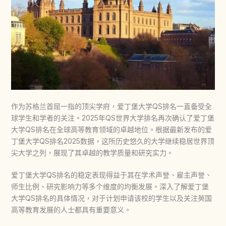
作为苏格兰首屈一指的顶尖学府，
爱丁堡大学QS排名
一直备受全
球学生和学者的关注。2025年QS世界大学排名再次确认了
爱丁堡
大学QS排名
在全球高等教育领域的卓越地位。根据最新发布的
爱
丁堡大学QS排名
2025数据，这所历史悠久的大学继续稳居世界顶
尖大学之列，展现了其卓越的教学质量和研究实力。
爱丁堡大学QS排名
的稳定表现得益于其在学术声誉、雇主声誉、
师生比例、研究影响力等多个维度的均衡发展。深入了解
爱丁堡
大学QS排名
的具体情况，对于计划申请该校的学生以及关注英国
高等教育发展的人士都具有重要意义。