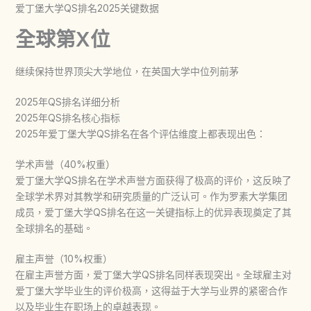
爱丁堡大学QS排名2025关键数据
全球第X位
继续保持世界顶尖大学地位，在英国大学中位列前茅
2025年QS排名详细分析
2025年QS排名核心指标
2025年
爱丁堡大学QS排名
在各个评估维度上都表现出色：
学术声誉（40%权重）
爱丁堡大学QS排名
在学术声誉方面获得了极高的评价，这反映了
全球学术界对其教学和研究质量的广泛认可。作为罗素大学集团
成员，
爱丁堡大学QS排名
在这一关键指标上的优异表现奠定了其
全球排名的基础。
雇主声誉（10%权重）
在雇主声誉方面，
爱丁堡大学QS排名
同样表现突出。全球雇主对
爱丁堡大学毕业生的评价极高，这得益于大学与业界的紧密合作
以及毕业生在职场上的卓越表现。