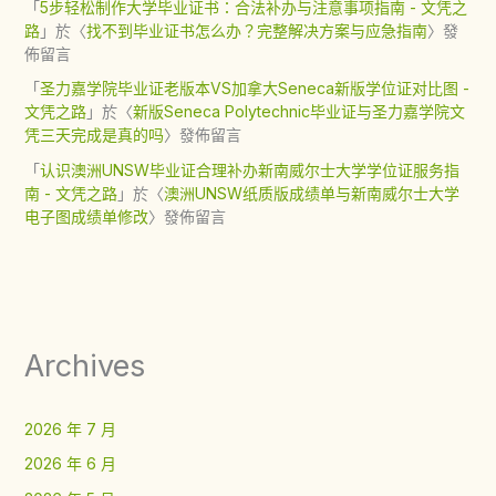
「
5步轻松制作大学毕业证书：合法补办与注意事项指南 - 文凭之
路
」於〈
找不到毕业证书怎么办？完整解决方案与应急指南
〉發
佈留言
「
圣力嘉学院毕业证老版本VS加拿大Seneca新版学位证对比图 -
文凭之路
」於〈
新版Seneca Polytechnic毕业证与圣力嘉学院文
凭三天完成是真的吗
〉發佈留言
「
认识澳洲UNSW毕业证合理补办新南威尔士大学学位证服务指
南 - 文凭之路
」於〈
澳洲UNSW纸质版成绩单与新南威尔士大学
电子图成绩单修改
〉發佈留言
Archives
2026 年 7 月
2026 年 6 月