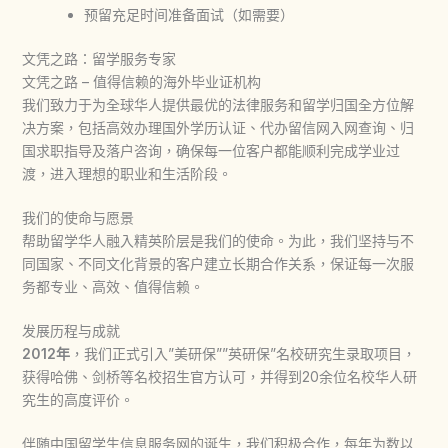
预留充足时间准备面试（如需要）
文凭之路：留学服务专家
文凭之路 – 值得信赖的海外毕业证机构
我们致力于为全球华人提供最优的法律服务和留学归国全方位解
决方案，包括高效办理国外学历认证、代办留信网入网查询、归
国求职指导及落户咨询，确保每一位客户都能顺利完成学业过
渡，进入理想的职业和生活阶段。
我们的使命与愿景
帮助留学华人融入精英阶层是我们的使命。为此，我们坚持与不
同国家、不同文化背景的客户建立长期合作关系，保证每一次服
务都专业、高效、值得信赖。
发展历程与成就
2012年
，我们正式引入”美研保””英研保”名校研究生录取项目，
获得哈佛、剑桥等名校招生官方认可，并得到20余位名校华人研
究生的高度评价。
伴随中国留学生信息服务网的诞生，我们积极合作，每年为数以