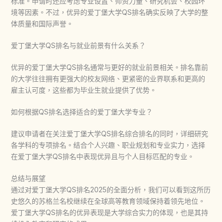
标准。申请时还应考虑专业设置、师资力量、研究机会、校园环
境等因素。不过，优异的
爱丁堡大学QS排名
确实反映了大学的整
体质量和国际声誉。
爱丁堡大学QS排名与就业前景有什么关系？
优异的
爱丁堡大学QS排名
通常与更好的就业前景相关。排名靠前
的大学往往拥有更强大的校友网络、更紧密的业界联系和更高的
雇主认可度，这些都为毕业生就业提供了优势。
如何根据QS排名选择适合的爱丁堡大学专业？
建议申请者在关注
爱丁堡大学QS排名
综合排名的同时，详细研究
各学科的专项排名。结合个人兴趣、职业规划和专业实力，选择
在
爱丁堡大学QS排名
中表现优异且与个人目标匹配的专业。
总结与展望
通过对
爱丁堡大学QS排名
2025的全面分析，我们可以看到这所历
史悠久的苏格兰名校继续在全球高等教育领域保持着领先地位。
爱丁堡大学QS排名
的优异表现是大学综合实力的体现，也是其持