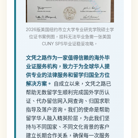
2026版美国纽约市立大学专业研究学院硕士学
位证书案例图，挂科无法毕业急需一张美国
CUNY SPS毕业证稳妥攻略，
文凭之路作为一家值得信赖的海外毕
业证服务机构，致力于为全球华人提
供专业的法律服务和留学归国全方位
解决方案。
自成立以来，文凭之路已
帮助无数留学生顺利完成国外学历认
证、代办留信网入网查询、归国求职
指导及落户咨询。我们的使命是帮助
留学华人融入精英阶层，为此我们坚
持与不同国家、不同文化背景的客户
建立长期合作关系，确保每一次服务