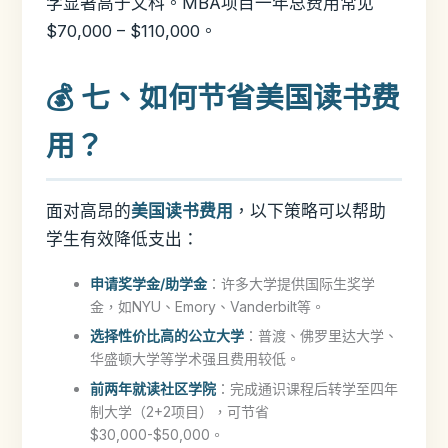
学显著高于文科。MBA项目一年总费用常见
$70,000 – $110,000。
💰 七、如何节省美国读书费
用？
面对高昂的
美国读书费用
，以下策略可以帮助
学生有效降低支出：
申请奖学金/助学金
：许多大学提供国际生奖学
金，如NYU、Emory、Vanderbilt等。
选择性价比高的公立大学
：普渡、佛罗里达大学、
华盛顿大学等学术强且费用较低。
前两年就读社区学院
：完成通识课程后转学至四年
制大学（2+2项目），可节省
$30,000-$50,000。