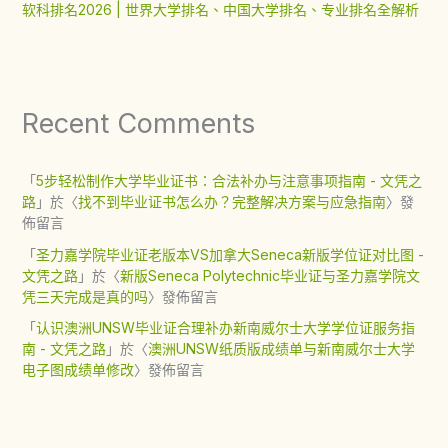
软科排名2026 | 世界大学排名、中国大学排名、专业排名全解析
Recent Comments
「
5步轻松制作大学毕业证书：合法补办与注意事项指南 - 文凭之
路
」於〈
找不到毕业证书怎么办？完整解决方案与应急指南
〉發
佈留言
「
圣力嘉学院毕业证老版本VS加拿大Seneca新版学位证对比图 -
文凭之路
」於〈
新版Seneca Polytechnic毕业证与圣力嘉学院文
凭三天完成是真的吗
〉發佈留言
「
认识澳洲UNSW毕业证合理补办新南威尔士大学学位证服务指
南 - 文凭之路
」於〈
澳洲UNSW纸质版成绩单与新南威尔士大学
电子图成绩单修改
〉發佈留言