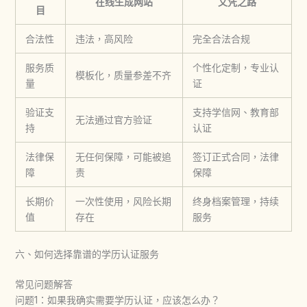
在线生成网站
文凭之路
目
合法性
违法，高风险
完全合法合规
服务质
个性化定制，专业认
模板化，质量参差不齐
量
证
验证支
支持学信网、教育部
无法通过官方验证
持
认证
法律保
无任何保障，可能被追
签订正式合同，法律
障
责
保障
长期价
一次性使用，风险长期
终身档案管理，持续
值
存在
服务
六、如何选择靠谱的学历认证服务
常见问题解答
问题1：如果我确实需要学历认证，应该怎么办？