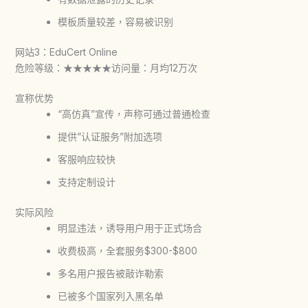
模板质量较差，容易被识别
网站3：EduCert Online
危险等级：★★★★★
访问量：月均12万次
宣称优势
“高仿真”宣传，声称可通过普通检查
提供”认证服务”附加选项
客服响应较快
支持定制设计
实际风险
明显违法，诱导用户用于正式场合
收费极高，全套服务$300-$800
多名用户报告被敲诈勒索
已被多个国家列入黑名单