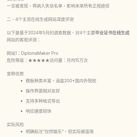
一旦被发现，将纳入失信名单，影响未来所有正规途径
二、4个主流在线生成网站深度评测
以下是基于2024年5月的调查数据，对4个主要
毕业证书在线生成
网站的客观评测：
网站1：DiplomaMaker Pro
危险等级：★★★★★
访问量：月均15万次
宣称优势
模板种类丰富，涵盖200+国内外院校
操作界面相对友好
支持多种格式导出
响应速度较快
实际风险
明确标注”仅供娱乐”，但实际被滥用