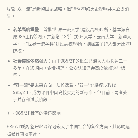
尽管“双一流”是新的国家战略，但985/211的历史影响并未立即消
失。
名单高度重叠
：首批“世界一流大学”建设高校42所，基本源自
原985工程院校，并新增了3所（郑州大学、云南大学、新疆大
学）。“世界一流学科”建设高校95所，则涵盖了绝大部分原211
院校。
社会惯性依然强大
：由于985/211的概念已深入人心长达二十
多年，在短期内，企业招聘、公众认知仍会高度依赖这些标
签。
“双一流”是未来方向
：从长远看，“双一流”将逐步取代
985/211，成为评价中国高校实力的新标准。但目前，两者处
于并存和过渡阶段。
五、985/211标签的深远影响
985/211的标签已经深深地嵌入了中国社会的各个方面，其影响远
超教育领域本身。