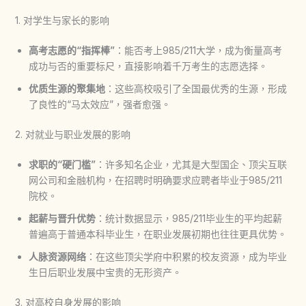
1. 对学生与家长的影响
高考志愿的“指挥棒”
：能否考上985/211大学，成为衡量高考
成功与否的重要标尺，直接影响着千万考生的志愿选择。
优质生源的聚集地
：这些高校吸引了全国最优秀的生源，形成
了良性的“马太效应”，强者愈强。
2. 对就业与职业发展的影响
求职的“硬门槛”
：许多知名企业，尤其是大型国企、顶尖互联
网公司和金融机构，在招聘时明确要求应聘者毕业于985/211
院校。
起薪与晋升优势
：统计数据显示，985/211毕业生的平均起薪
普遍高于普通本科毕业生，在职业发展初期也往往更具优势。
人脉资源网络
：在这些顶尖学府中积累的校友资源，成为毕业
生日后职业发展中宝贵的无形资产。
3. 对高校自身发展的影响