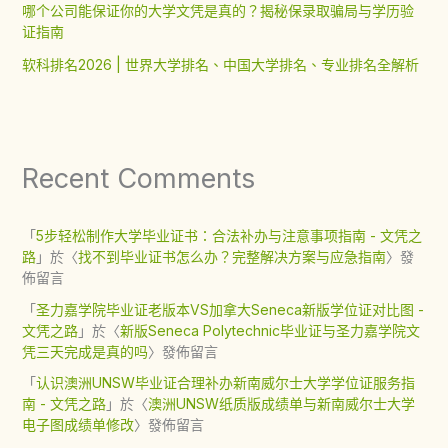
哪个公司能保证你的大学文凭是真的？揭秘保录取骗局与学历验
证指南
软科排名2026 | 世界大学排名、中国大学排名、专业排名全解析
Recent Comments
「
5步轻松制作大学毕业证书：合法补办与注意事项指南 - 文凭之
路
」於〈
找不到毕业证书怎么办？完整解决方案与应急指南
〉發
佈留言
「
圣力嘉学院毕业证老版本VS加拿大Seneca新版学位证对比图 -
文凭之路
」於〈
新版Seneca Polytechnic毕业证与圣力嘉学院文
凭三天完成是真的吗
〉發佈留言
「
认识澳洲UNSW毕业证合理补办新南威尔士大学学位证服务指
南 - 文凭之路
」於〈
澳洲UNSW纸质版成绩单与新南威尔士大学
电子图成绩单修改
〉發佈留言