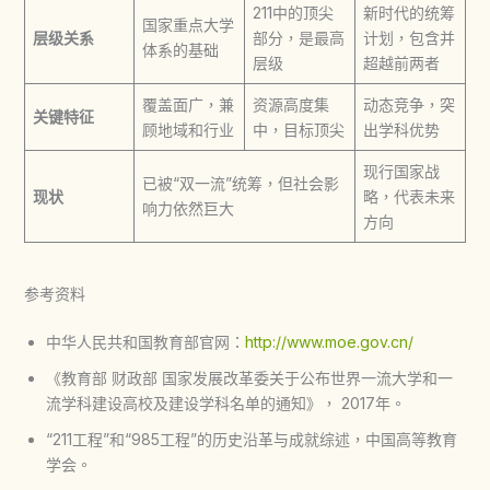
211中的顶尖
新时代的统筹
国家重点大学
层级关系
部分，是最高
计划，包含并
体系的基础
层级
超越前两者
覆盖面广，兼
资源高度集
动态竞争，突
关键特征
顾地域和行业
中，目标顶尖
出学科优势
现行国家战
已被“双一流”统筹，但社会影
现状
略，代表未来
响力依然巨大
方向
参考资料
中华人民共和国教育部官网：
http://www.moe.gov.cn/
《教育部 财政部 国家发展改革委关于公布世界一流大学和一
流学科建设高校及建设学科名单的通知》， 2017年。
“211工程”和“985工程”的历史沿革与成就综述，中国高等教育
学会。