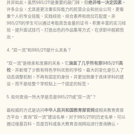
并非如此。虽然985/211是重要的敲门砖，但
绝非唯一决定因素
。
许多企业，尤其是更注重实际能力的民营企业和创业公司，更看
重个人的专业技能、实践经验、综合素养和岗位匹配度。非
985/211的学生可以通过考取高含金量的证书、积累丰富的实习经
验、提升面试技巧、打造出色的作品集等方式，在求职中脱颖而
出。
4. “双一流”和985/211是什么关系？
“双一流”是继承和发展的关系。它
涵盖了几乎所有原985/211高
校
，并新增了少数有特色学科优势的学校。最大的变化是引入了
动态调整机制，不再有固定的身份，并更加侧重于具体学科的建
设，而不是给整个学校贴上一个固定的标签。
5. 如何查询一所大学是否是985/211或“双一流”？
最权威的方式是访问
中华人民共和国教育部官网
或相关教育类官
方平台，查询“双一流”建设名单。对于985/211的历史名单，可以
通过维基百科、百度百科或各大教育咨询网站进行查询确认。