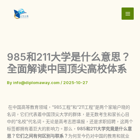
Skip
to
content
985和211大学是什么意思？
全面解读中国顶尖高校体系
By
info@diplomaway.com
/
2025-10-27
在中国高等教育领域，“985工程”和“211工程”是两个家喻户晓的
名词，它们代表着中国顶尖大学的群体，是无数考生和家长心目
中的“名校”代名词。无论是高考志愿填报，还是求职招聘，这两个
标签都拥有着巨大的影响力。那么，
985和211大学究竟是什么意
思？它们之间有何区别与联系？
为何至今仍对中国的教育和就业