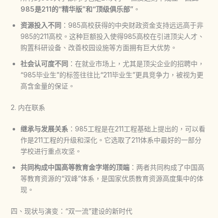
985是211的“精华版”和“顶级俱乐部”
。
资源投入不同
：985高校获得的中央财政资金支持远远高于非
985的211高校。这种巨额投入使得985高校在引进顶尖人才、
购置科研设备、改善校园设施等方面拥有巨大优势。
社会认可度不同
：在就业市场上，尤其是顶尖企业的招聘中，
“985毕业生”的标签往往比“211毕业生”更具竞争力，被视为更
高含金量的保证。
2. 内在联系
继承与发展关系
：985工程是在211工程基础上提出的，可以看
作是211工程的升级和深化。它选取了211体系中最好的一部分
学校进行重点攻坚。
共同构成中国高等教育金字塔的顶端
：两者共同构成了中国高
等教育资源的“双峰”体系，是国家优质教育资源高度集中的体
现。
四、现状与演变：“双一流”建设的新时代