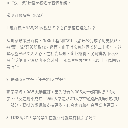
“双一流”建设高校名单查询系统。
常见问题解答（FAQ）
1. 现在还有985/211的说法吗？它们是否已经过时？
从国家政策层面看，“985工程”和“211工程”已经完成了历史使命，
被“双一流”建设所取代。然而，由于其实施时间长达二十多年，这
些标签已经深入人心，在
社会认知、企业招聘、民间排名
中依然
被广泛使用，短期内不会过时。可以理解为“官方已废止，民间仍
盛行”。
2. 是985大学好，还是211大学好？
毫无疑问，
985大学更好
。因为所有的985大学都同时是211大
学，但反之则不成立。985大学是从211大学中遴选出的最顶尖的
一部分，获得的资源和支持更多，综合实力和社会声誉也更高。
3. 非985/211大学的学生在就业时就没有机会了吗？