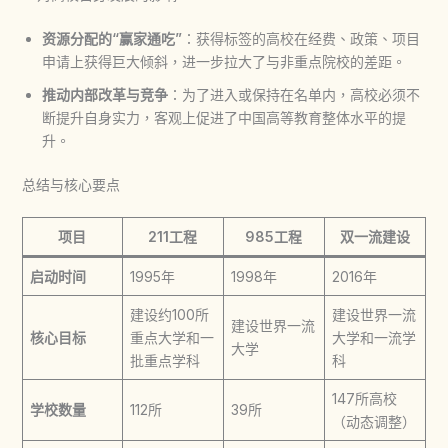
资源分配的“赢家通吃”
：获得标签的高校在经费、政策、项目
申请上获得巨大倾斜，进一步拉大了与非重点院校的差距。
推动内部改革与竞争
：为了进入或保持在名单内，高校必须不
断提升自身实力，客观上促进了中国高等教育整体水平的提
升。
总结与核心要点
项目
211工程
985工程
双一流建设
启动时间
1995年
1998年
2016年
建设约100所
建设世界一流
建设世界一流
核心目标
重点大学和一
大学和一流学
大学
批重点学科
科
147所高校
学校数量
112所
39所
（动态调整）