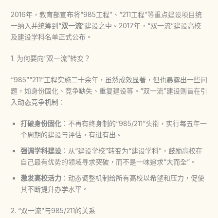
2016年，教育部宣布将“985工程”、“211工程”等重点建设项目统
一纳入并统筹到“
双一流
”建设之中。2017年，“双一流”建设高校
及建设学科名单正式公布。
1. 为何要向“双一流”转变？
“985”“211”工程实施二十余年，虽然成效显著，但也暴露出一些问
题，如身份固化、竞争缺失、重复建设等。“双一流”建设则旨在引
入动态竞争机制：
打破身份固化
：不再有终身制的“985/211”头衔，实行每五年一
个周期的建设与评估，有进有出。
强调学科建设
：从“建设学校”转变为“建设学科”，鼓励高校在
自己最有优势的领域寻求突破，而不是一味追求“大而全”。
激发高校活力
：动态调整机制给所有高校以希望和压力，促使
其不断提升办学水平。
2. “双一流”与985/211的关系