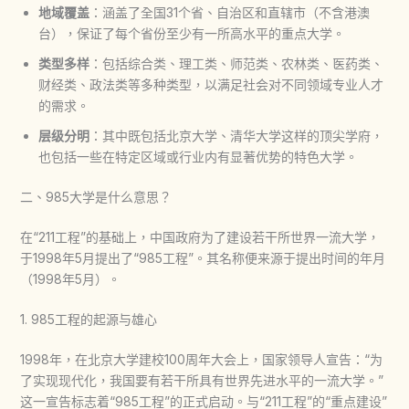
地域覆盖
：涵盖了全国31个省、自治区和直辖市（不含港澳
台），保证了每个省份至少有一所高水平的重点大学。
类型多样
：包括综合类、理工类、师范类、农林类、医药类、
财经类、政法类等多种类型，以满足社会对不同领域专业人才
的需求。
层级分明
：其中既包括北京大学、清华大学这样的顶尖学府，
也包括一些在特定区域或行业内有显著优势的特色大学。
二、985大学是什么意思？
在“211工程”的基础上，中国政府为了建设若干所世界一流大学，
于1998年5月提出了“985工程”。其名称便来源于提出时间的年月
（1998年5月）。
1. 985工程的起源与雄心
1998年，在北京大学建校100周年大会上，国家领导人宣告：“为
了实现现代化，我国要有若干所具有世界先进水平的一流大学。”
这一宣告标志着“985工程”的正式启动。与“211工程”的“重点建设”