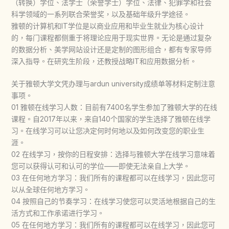
（转换）学位、法学士（荣誉学士）学位、法律、犯罪学和社会
科学领域的一系列联合荣誉奖，以及基础年级升学途径。
雅顿的计算机和IT学位是以商业应用和毕业生就业为核心设计
的，每门课程都侧重于将理论应用于现实世界。无论是通过复杂
的数据分析、美学网站设计还是定制的图形组合，都有专家导师
深入指导。在研究生阶段，还教授战略IT和应用数据分析。
关于雅顿大学文凭办理与ardun university成绩单等材料定制注意
事项。
01 雅顿在线学习人数：目前有7400名学生参加了雅顿大学的在线
课程。自2017年以来，来自140个国家的学生选择了雅顿在线学
习。在线学习可以让您决定何时何地以及如何改变您的职业生
涯。
02 在线学习，按你的日程安排：选择与雅顿大学在线学习意味着
您可以获得认可和认可的学位——即使无法亲自上大学。
03 在任何地方学习：我们所有的课程都可以在线学习，因此您可
以从全球任何地方学习。
04 按照自己的节奏学习：在线学习使您可以灵活地根据自己的生
活方式和工作承诺进行学习。
05 在任何地方学习：我们所有的课程都可以在线学习，因此您可