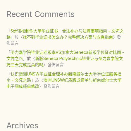
Recent Comments
「
5步轻松制作大学毕业证书：合法补办与注意事项指南 - 文凭之
路
」於〈
找不到毕业证书怎么办？完整解决方案与应急指南
〉發
佈留言
「
圣力嘉学院毕业证老版本VS加拿大Seneca新版学位证对比图 -
文凭之路
」於〈
新版Seneca Polytechnic毕业证与圣力嘉学院文
凭三天完成是真的吗
〉發佈留言
「
认识澳洲UNSW毕业证合理补办新南威尔士大学学位证服务指
南 - 文凭之路
」於〈
澳洲UNSW纸质版成绩单与新南威尔士大学
电子图成绩单修改
〉發佈留言
Archives