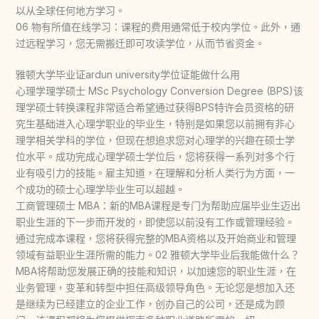
以从全球任何地方学习。
06 物有所值在线学习：课程的费用通常低于校内学位。此外，通
过远程学习，您无需搬迁即可攻读学位，从而节省资金。
雅顿大学毕业证ardun university学位证能做什么用
心理学理学硕士 MSc Psychology Conversion Degree (BPS)该
理学硕士转换课程非常适合希望通过获得BPS特许会员资格的研
究生基础进入心理学职业的毕业生，特别是如果您以前拥有非心
理学相关学科的学位，但现在想追求您对心理学的兴趣在硕士学
位水平。成功完成心理学硕士学位后，您将获得一系列对多个行
业有吸引力的技能。雇主知道，在理解和分析人类行为方面，一
个成功的硕士心理学毕业生可以超越。
工商管理硕士 MBA：新的MBA课程是专门为帮助应届毕业生迈出
职业生涯的下一步而开发的，即使您以前没有工作或管理经验。
通过完成本课程，您将获得完整的MBA资格以及开始商业和管理
领域有益职业生涯所需的能力。02 雅顿大学毕业后我能做什么？
MBA将帮助您发展正确的技能和知识，以加速您的职业生涯，在
业务管理，变革和转型中担任高级领导角色。无论您是想加入还
是继续为已经建立的企业工作，创办自己的公司，还是成为顾