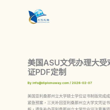
Skip
to
content
美国ASU文凭办理大
证PDF定制
By
info@diplomaway.com
/
2026-02-07
美国亚利桑那州立大学硕士学位证书制版完成成
紧急预案，三天补回亚利桑那州立大学文凭证书热门推荐学科，
板，遗失补办亚利桑那州立大学毕业证注意事项