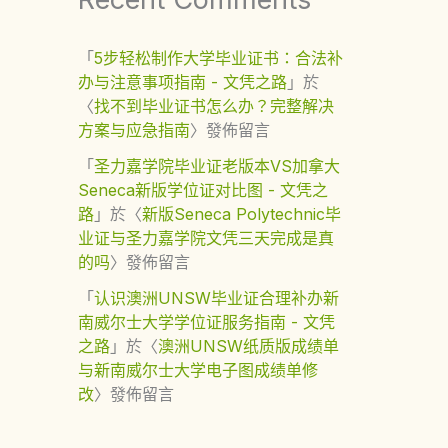
「
5步轻松制作大学毕业证书：合法补
办与注意事项指南 - 文凭之路
」於
〈
找不到毕业证书怎么办？完整解决
方案与应急指南
〉發佈留言
「
圣力嘉学院毕业证老版本VS加拿大
Seneca新版学位证对比图 - 文凭之
路
」於〈
新版Seneca Polytechnic毕
业证与圣力嘉学院文凭三天完成是真
的吗
〉發佈留言
「
认识澳洲UNSW毕业证合理补办新
南威尔士大学学位证服务指南 - 文凭
之路
」於〈
澳洲UNSW纸质版成绩单
与新南威尔士大学电子图成绩单修
改
〉發佈留言