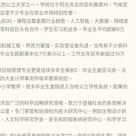
大的公立大学之一。学校位于阳光充足的亚利桑那州，气候宜
这里不少专业在就业市场特别吃香。
名前30，课程设置紧跟行业趋势，人工智能、大数据、网络安
等科技巨头有合作，学生实习机会多。毕业生平均起薪8万
和机械工程，师资力量强，实验室设备先进。当地有不少高科
毕业生起薪基本在7万美元以上，工作五年后年薪超过10万
。供应链管理专业更是连续多年全美前5，毕业生被亚马逊、沃
四大会计师事务所每年都来校招。
中小学教师，很多毕业生直接进入当地公立学校系统。如果你
涉及广泛的科学战略研究领域，致力于造福社会的各类解决
公室，专门掌管和协调校内各大研究中心，例如生物设计研
、人文科学研究学会、安全和防御系统研究中心、科学学习
报道》的“全美最具创新能力大学”中，连续11年排名第1；领先