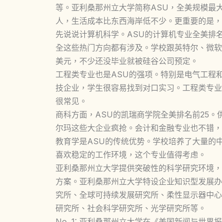
等。亚利桑那州立大学简称ASU，全美规模最
人，生活成本比东西海岸低不少。更重要的是，
先说说计算机科学。ASU的计算机专业全美排
全这些热门方向都有涉及。学校跟英特尔、微软
美元，不少还没毕业就被硅谷公司预定。
工程类专业也是ASU的强项。特别是电气工程
技企业，学生很容易找到对口实习。工程类专业
很常见。
商科方面，ASU的凯瑞商学院全美排名前25
尔玛这些大企业疯抢。会计和金融专业也不错，
教育学是ASU的传统优势。学校培养了大量的
喜欢稳定的工作环境，这个专业值得考虑。
亚利桑那州立大学提供突破性的科学研究环境，
方案。亚利桑那州立大学特设企业知识型发展办
究所、全球可持续发展研究所、柔性显示器中心
研究所、社会科学研究所、光学研究所等。
No. 1: 亚利桑那州立大学在《美国新闻与世界