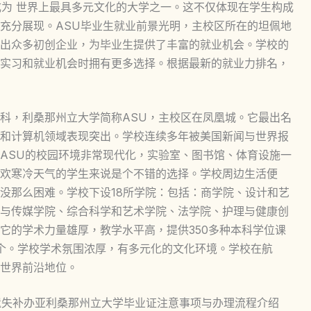
其成为 世界上最具多元文化的大学之一。这不仅体现在学生构成
充分展现。ASU毕业生就业前景光明，主校区所在的坦佩地
出众多初创企业，为毕业生提供了丰富的就业机会。学校的
实习和就业机会时拥有更多选择。根据最新的就业力排名，
科，利桑那州立大学简称ASU，主校区在凤凰城。它最出名
和计算机领域表现突出。学校连续多年被美国新闻与世界报
ASU的校园环境非常现代化，实验室、图书馆、体育设施一
欢寒冷天气的学生来说是个不错的选择。学校周边生活便
没那么困难。学校下设18所学院：包括：商学院、设计和艺
与传媒学院、综合科学和艺术学院、法学院、护理与健康创
它的学术力量雄厚，教学水平高，提供350多种本科学位课
55个。学校学术氛围浓厚，有多元化的文化环境。学校在航
世界前沿地位。
egree模板，遗失补办亚利桑那州立大学毕业证注意事项与办理流程介绍