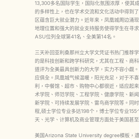
13,300多名国际学生，国际化氛围浓厚，使
的多样性上，也在学术交流和文化活动中得到了
区蕴含巨大就业潜力。近年来，凤凰城周边涌现
地理位置和强大的就业支持服务使得学生在寻求
ASU位列全球第41名、全美第14名。
三天补回亚利桑那州立大学文凭证书热门推荐学
的是科技创新和跨学科研究，尤其在工程、商科
道评为全美最具创新力的大学，实力不容小觑。
应俱全。凤凰城气候温暖，阳光充足，对于不喜
利，中餐馆、超市、购物中心都很近，适应起来
术学院、师范学院、工程学院、健康学院、新闻
新学院、可持续发展学院、雷鸟商学院等。同时
程,硕士学位专业多达198个，博士学位专业1
天、光学、计算机及商业管理方面处于美国甚至
美国Arizona State University d