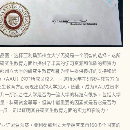
品图，选择亚利桑那州立大学无疑是一个明智的选择。这所
研究生教育方面也提供了丰富的学习资源和优质的师资力
那州立大学的研究生教育都能为学生提供良好的支持和帮
（AAU）的71所成员校之一，这所大学在研究生教育方面
究生教育方面表现出色的大学加入，因此，成为AAU成员本
判一所综合性大学是否为一流大学的标准有很多，包括大学
量、科研资金等等，但其中最重要的因素就是看它是否为
的一员，足以证明其在研究生教育方面的实力和影响力。
毕业证紧急预案，亚利桑那州立大学拥有来自160多个国家的