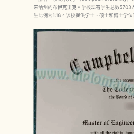
来纳州的布伊克里克。学校现有学生总数5703人
生比例为1:18。该校提供学士、硕士和博士学