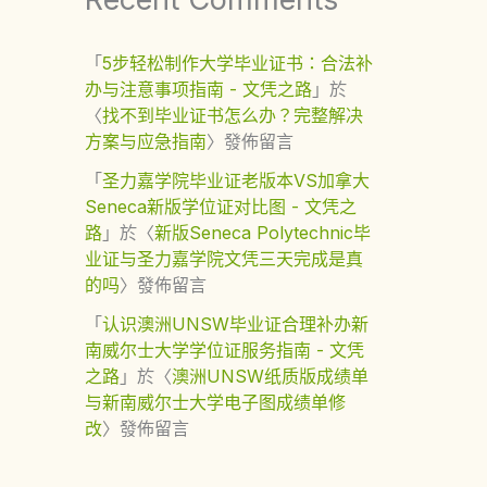
「
5步轻松制作大学毕业证书：合法补
办与注意事项指南 - 文凭之路
」於
〈
找不到毕业证书怎么办？完整解决
方案与应急指南
〉發佈留言
「
圣力嘉学院毕业证老版本VS加拿大
Seneca新版学位证对比图 - 文凭之
路
」於〈
新版Seneca Polytechnic毕
业证与圣力嘉学院文凭三天完成是真
的吗
〉發佈留言
「
认识澳洲UNSW毕业证合理补办新
南威尔士大学学位证服务指南 - 文凭
之路
」於〈
澳洲UNSW纸质版成绩单
与新南威尔士大学电子图成绩单修
改
〉發佈留言