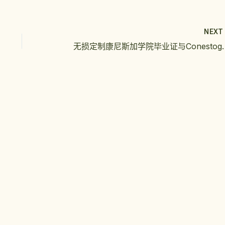
NEX
无损定制康尼斯加学院毕业证与Co