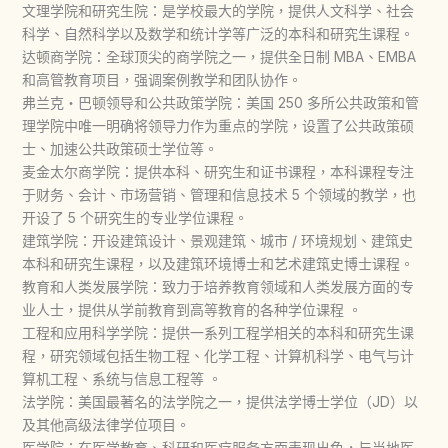
文理学院和研究生院：是学校最大的学院，提供人文科学、社会
科学、自然科学以及数学和统计学等广泛的本科和研究生课程。
达顿商学院：全球顶尖的商学院之一，提供全日制 MBA、EMBA
和高管教育项目，强调案例教学和团队协作。
弗兰克・巴顿领导和公共政策学院：美国 250 多所公共政策和管
理学院中唯一明确将领导力作为重点的学院，设置了公共政策硕
士、加速公共政策硕士学位等。
麦金太尔商学院：提供本科、研究生和证书课程，本科课程专注
于财务、会计、市场营销、管理和信息技术 5 个领域的教学，也
开设了 5 个研究生的专业学位课程。
建筑学院：开设建筑设计、景观建筑、城市 / 环境规划、建筑史
本科和研究生课程，以及建筑环境博士和艺术建筑史博士课程。
教育和人类发展学院：致力于培养教育领域和人类发展方面的专
业人士，提供从学前教育到高等教育的各种学位课程 。
工程和应用科学学院：提供一系列工程学相关的本科和研究生课
程，研究领域包括生物工程、化学工程、计算机科学、电气与计
算机工程、系统与信息工程等 。
法学院：美国最著名的法学院之一，提供法学博士学位（JD）以
及其他高级法律学位项目。
医学院：在医学教育、科研和医疗服务方面表现出色，与当地医