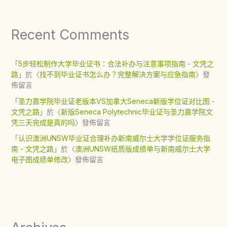
Recent Comments
「
5步轻松制作大学毕业证书：合法补办与注意事项指南 - 文凭之
路
」於〈
找不到毕业证书怎么办？完整解决方案与应急指南
〉發
佈留言
「
圣力嘉学院毕业证老版本VS加拿大Seneca新版学位证对比图 -
文凭之路
」於〈
新版Seneca Polytechnic毕业证与圣力嘉学院文
凭三天完成是真的吗
〉發佈留言
「
认识澳洲UNSW毕业证合理补办新南威尔士大学学位证服务指
南 - 文凭之路
」於〈
澳洲UNSW纸质版成绩单与新南威尔士大学
电子图成绩单修改
〉發佈留言