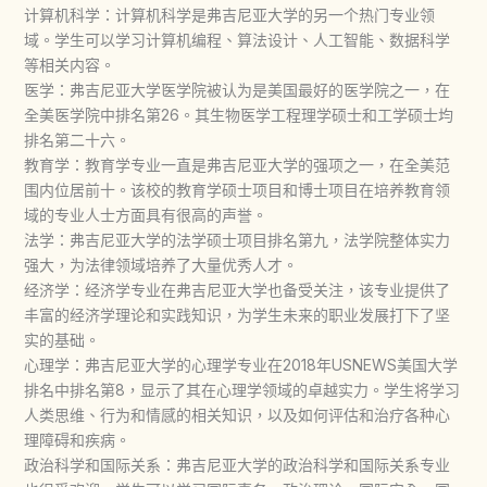
计算机科学：计算机科学是弗吉尼亚大学的另一个热门专业领
域。学生可以学习计算机编程、算法设计、人工智能、数据科学
等相关内容。
医学：弗吉尼亚大学医学院被认为是美国最好的医学院之一，在
全美医学院中排名第26。其生物医学工程理学硕士和工学硕士均
排名第二十六。
教育学：教育学专业一直是弗吉尼亚大学的强项之一，在全美范
围内位居前十。该校的教育学硕士项目和博士项目在培养教育领
域的专业人士方面具有很高的声誉。
法学：弗吉尼亚大学的法学硕士项目排名第九，法学院整体实力
强大，为法律领域培养了大量优秀人才。
经济学：经济学专业在弗吉尼亚大学也备受关注，该专业提供了
丰富的经济学理论和实践知识，为学生未来的职业发展打下了坚
实的基础。
心理学：弗吉尼亚大学的心理学专业在2018年USNEWS美国大学
排名中排名第8，显示了其在心理学领域的卓越实力。学生将学习
人类思维、行为和情感的相关知识，以及如何评估和治疗各种心
理障碍和疾病。
政治科学和国际关系：弗吉尼亚大学的政治科学和国际关系专业