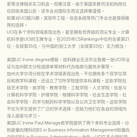
室等法律相关实习机会。但需注意，由于美国多数司法机构岗位
仅招收本国公民，该专业对国际生而言选择需谨慎。
如果对UCI感兴趣，其软件工程、信息系统等热门专业也是值得推
荐的选择。
UCI在多个学科领域表现出色，甚至拥有世界级的顶尖专业。计算
机科学是UCI的王牌专业，在2025年CSRankings中位列全美第21
位，全球第35位，与中国的浙江大学（全球第33位）实力相当。
美国UC Irvine degree模板，挂科肄业无法毕业急需一张UCI毕业
证与加州欧文分校成绩单等材料代办指南与服务步骤等。
加州大学尔湾分校在学术领域表现出色，不仅拥有多个双学位项
目和跨学科课程，还设立了12所学院提供本科课程。这些学院包
括艺术学院、商学院、教育学院、工程学院、人文学院、信息与
计算机科学学院、护理学院、物理科学学院、社会生态学院、社
会科学学院、药学与制药科学学院以及公共卫生学院。这些学院
不仅为学生提供了广泛的学术选择，还助力他们在各自的领域内
深入探索与学习。
美国UC Irvine Paul Merage商学院提供了两个本科专业选择，分
别是偏向理科的BS in Business Information Management和偏向
文科的BA in Business Administration。此外，UCI在多个学科领