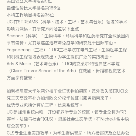
美国公立大学排名第9位
最佳性价比大学排名第186位
本科工程项目排名第35位
UCI在STREAMS（科学、技术、工程、艺术与音乐）领域的学术
影响力深远，其研究方向涵盖以下重点：
Science（科学）：生物科学、环境科学和医药研究在全球范围内
享有盛誉，尤其是癌症治疗与免疫学的研究处于国际前沿。
Engineering（工程）：UCI工程学院在电气工程、生物医学工程
和机械工程领域表现突出，为学生提供广泛的实践机会。
Arts & Music（艺术与音乐）：UCI的克莱尔·特雷弗艺术学院
（Claire Trevor School of the Arts）在戏剧、舞蹈和视觉艺术
方面享有盛誉。
加利福尼亚大学尔湾分校毕业证实物拍摄图，意外丢失美国UCI文
凭三天高效率补办加州欧文分校学位证书服务指南来了，
优势专业包括计算机工程、信息系统等。
UCI是加州系统内唯一开设犯罪学专业的校区，该专业全称为“犯
罪学、法律与社会”(CLS)，隶属社会生态学院，在Niche排名中稳
居全美前3。
CLS专业注重实践教学，为学生提供警局、地方检察院及立法办公