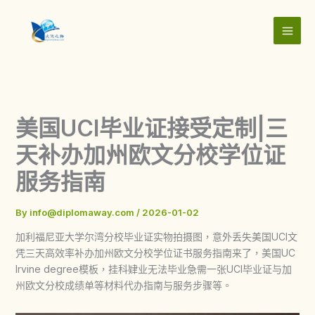
Skip
to
content
美国UCI毕业证接受定制|三
天补办加州欧文分校学位证
服务指南
By
info@diplomaway.com
/
2026-01-02
加利福尼亚大学尔湾分校毕业证实物拍摄图，意外丢失美国UCI文
凭三天高效率补办加州欧文分校学位证书服务指南来了，美国UC
Irvine degree模板，挂科肄业无法毕业急需一张UCI毕业证与加
州欧文分校成绩单等材料代办指南与服务步骤等。