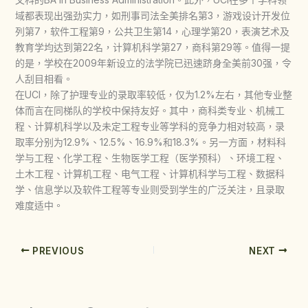
域都表现出强劲实力，如刑事司法全美排名第3，游戏设计开发位
列第7，软件工程第9，公共卫生第14，心理学第20，表演艺术及
教育学均达到第22名，计算机科学第27，商科第29等。值得一提
的是，学校在2009年新设立的法学院已迅速跻身全美前30强，令
人刮目相看。
在UCI，除了护理专业的录取率较低，仅为1.2%左右，其他专业整
体而言在同梯队的学校中保持友好。其中，商科类专业、机械工
程、计算机科学以及未定工程专业等学科的竞争力相对较高，录
取率分别为12.9%、12.5%、16.9%和18.3%。另一方面，材料科
学与工程、化学工程、生物医学工程（医学预科）、环境工程、
土木工程、计算机工程、电气工程、计算机科学与工程、数据科
学、信息学以及软件工程等专业则受到学生的广泛关注，且录取
难度适中。
PREVIOUS
NEXT