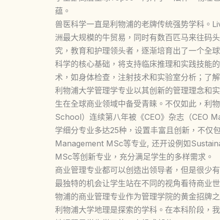
蕴。
兽医科学一直是利物浦的老牌传统强势学科。Liverp
洲最大规模的牛贸易，同时有数百匹马来往码头
究，教育和护理领头者，逐渐培育出了一个全球
科学的核心基础，将支持临床推理和实践技能的
术，如身体检查，注射技术和实验室分析；了解
利物浦大学管理学专业以其创新的管理理念和实
生在全球商业领域中备受青睐。不仅如此，利物浦大学管理学院
School）连续第八年被《CEO》杂志（CEO 
学细分专业多达25种，设置丰富且创新，不仅包含传统的Mas
Management MSc等专业, 还开设例如Sustainable
MSc等创新专业，充分满足学生的多样需求。
商业管理专业都可以创造出领导者，但是很少有
最独特的机会让学生站在不同的视角看待商业世
物浦的商业管理专业作为管理学院的黄金招牌之
利物浦大学地理是探索的学科。在本科阶段，我