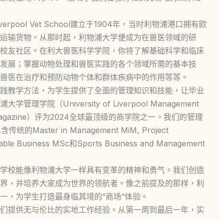
ool Vet School建立于1904年，当时利物浦港口拥有欧
运输货物。从那时起，利物浦大学便成为在兽医领域的研
校友社区。在利大兽医科学学院，你将了解基础科学和临床
发展；掌握动物处理和兽医实践的各个领域所需的基本技
兽医在治疗和预防动物个体和群体疾病中的作用等等。
践教学方法，为学生提供了全面的管理知识和技能，让毕业
（University of Liverpool Management
Magazine）评为2024全球最顶级的商学院之一。我们的管理
ter in Management MiM, Project
 Business MSc和Sports Business and Management
学校能像利物浦大学一样具有变革的精神和勇气。我们创造
界，并培养大家成为世界的领航者。像之前提及的那样，利
一，为学生打造最身临其境的“商场”体验。
们提供无与伦比的实地工作经验。从第一周到最后一年，实