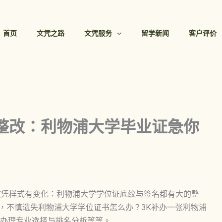
首页
文凭之路
文凭服务
留学新闻
客户评价
太整改：利物浦大学毕业证急你
文凭样式有变化：利物浦大学学位证底纹与签名都有大的整
diploma模板，不慎遗失利物浦大学学位证书怎么办？3K补办一张利物浦
办理专业选择与排名分析等等。