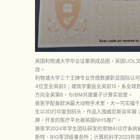
英国利物浦大学毕业证案例成品图，英国UOL
改。
利物浦大学三个王牌专业凭借数据彰显国际认可：
4位至全英前5；建筑学重返全英前15，系全球首
方向全英第8，与IBM共建量子计算实验室。
兽医学配备欧洲最大动物手术室，大一可实操千
生以3D打印复刻码头，作品入围威尼斯双年展
牌，开发的医疗平台被英国NHS推广。
兽医学2024年学生团队研发的宠物AI诊疗系统
斯特、BIG等顶级事务所；计算机科学2023年