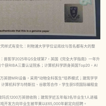
文凭样式有变化：利物浦大学学位证底纹与签名都有大的整
兽医学2025年QS全球第7，英国《完全大学指南》一年升
个获RIBA三重认证院系；计算机科学跻身英国Top20，AI
万英镑MRI设备，采用“动物全科医生”培养模式；建筑学学
；计算机科学与特斯拉、谷歌等合作，学生获5项国际编程金
被玛氏1200万英镑收购；建筑学近五年每3名毕业生1人进福
游戏开发方向毕业生被苹果以£65,000年薪定向招聘。