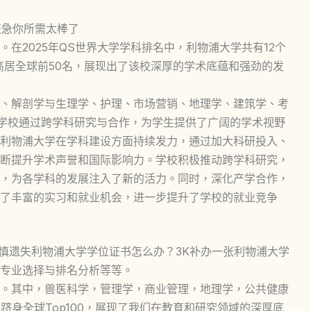
证急你所需太棒了
在2025年QS世界大学学科排名中，利物浦大学共有12个
高居全球前50名，展现出了该校深厚的学术底蕴和强劲的发
、解剖学与生理学、护理、市场营销、地理学、建筑学、考
。学校通过跨学科研究与合作，为学生提供了广阔的学术视野
利物浦大学在学科建设方面持续发力，通过加大科研投入、
断提升学术声誉和国际影响力。学校积极推动跨学科研究，
，为各学科的发展注入了新的活力。同时，深化产学合作，
了丰富的实习和就业机会，进一步提升了学校的就业竞争
ploma模板，不慎遗失利物浦大学学位证书怎么办？3K补办一张利物浦大学
专业选择与排名分析等等。
。其中，兽医科学，管理学，商业管理，地理学，公共健康
跻身全球Top100，展现了我们在教育和研究领域的深厚底