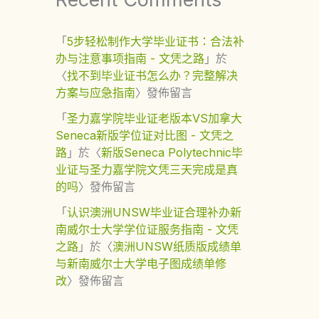
「
5步轻松制作大学毕业证书：合法补
办与注意事项指南 - 文凭之路
」於
〈
找不到毕业证书怎么办？完整解决
方案与应急指南
〉發佈留言
「
圣力嘉学院毕业证老版本VS加拿大
Seneca新版学位证对比图 - 文凭之
路
」於〈
新版Seneca Polytechnic毕
业证与圣力嘉学院文凭三天完成是真
的吗
〉發佈留言
「
认识澳洲UNSW毕业证合理补办新
南威尔士大学学位证服务指南 - 文凭
之路
」於〈
澳洲UNSW纸质版成绩单
与新南威尔士大学电子图成绩单修
改
〉發佈留言