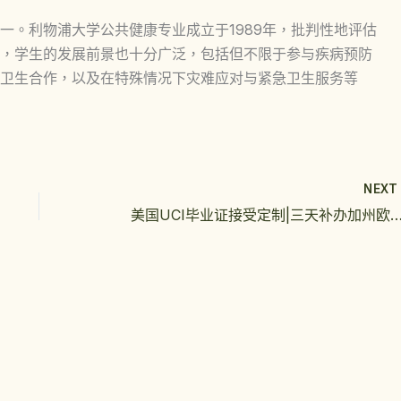
一。利物浦大学公共健康专业成立于1989年，批判性地评估
，学生的发展前景也十分广泛，包括但不限于参与疾病预防
卫生合作，以及在特殊情况下灾难应对与紧急卫生服务等
NEX
美国UCI毕业证接受定制|三天补办加州欧文分校学位