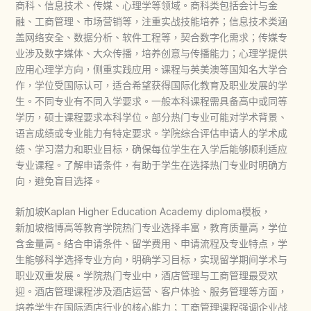
商科、信息技术、传媒、心理学等领域。商科类包括会计与金
融、工商管理、市场营销等，注重实战技能培养；信息技术类涵
盖网络安全、数据分析、软件工程等，契合数字化需求；传媒专
业涉及数字媒体、大众传播，培养创意与传播能力；心理学提供
应用心理学方向，侧重实践应用。课程与英美澳等国知名大学合
作，学位受国际认可，适合希望获得国际化教育及职业发展的学
生。不同专业有不同入学要求。一般本科课程需具备高中或同等
学历，硕士课程要求本科学位。部分热门专业可能对学术背景、
语言成绩或专业能力有特定要求。学院综合评估申请人的学术成
绩、学习潜力和职业目标，确保每位学生在入学后能够顺利适应
专业课程。了解申请条件，有助于学生在选择热门专业时明确方
向，避免盲目选择。
新加坡Kaplan Higher Education Academy diploma模板，
新加坡楷博高等教育学院热门专业选择丰富，教育质量高，学位
含金量高。结合申请条件、留学费用、申请流程及专业特点，学
生能够科学选择专业方向，明确学习目标，实现留学期间学术与
职业双重发展。学院热门专业中，酒店管理与工商管理最受欢
迎。酒店管理课程涉及酒店运营、客户体验、服务管理等方面，
培养学生在国际酒店行业的核心能力；工商管理课程强调企业战