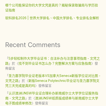
哪个公司能保证你的大学文凭是真的？揭秘保录取骗局与学历验
证指南
软科排名2026 | 世界大学排名、中国大学排名、专业排名全解析
Recent Comments
「
5步轻松制作大学毕业证书：合法补办与注意事项指南 - 文凭之
路
」於〈
找不到毕业证书怎么办？完整解决方案与应急指南
〉發
佈留言
「
圣力嘉学院毕业证老版本VS加拿大Seneca新版学位证对比图 -
文凭之路
」於〈
新版Seneca Polytechnic毕业证与圣力嘉学院文
凭三天完成是真的吗
〉發佈留言
「
认识澳洲UNSW毕业证合理补办新南威尔士大学学位证服务指
南 - 文凭之路
」於〈
澳洲UNSW纸质版成绩单与新南威尔士大学
电子图成绩单修改
〉發佈留言