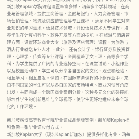
新加坡Kaplan学院课程设置丰富多样，涵盖多个学科领域。在商
业与管理领域，提供工商管理、金融与银行、人力资源管理、市
场营销管理、物流及供应链管理等专业课程 ，满足不同学生对商
业知识的学习需求。信息技术领域，开设信息技术大专课程，培
养学生在计算机科学、软件开发等方面的技能 。在旅游与酒店管
理方面，设置环球商业大专（旅游及酒店管理）课程，为旅游与
酒店行业输送专业人才 。此外，还有会计学、银行证券及投资管
理、心理学、传媒等专业课程，全面覆盖了文、理、商等多个学
科，为学生提供了广阔的专业选择空间。在课堂讨论、小组作业
以及校园活动中，学生可以分享各自国家的文化、观点和经验，
相互学习、相互启发。例如，在国际商务课程的小组作业中，来
自不同国家的学生可以从各自国家的市场特点、商业习惯等角度
出发，共同完成一个跨国商业案例分析，这种多元文化的碰撞能
够培养学生的创新思维与全球视野，使学生更好地适应未来全球
化的工作环境。
新加坡楷博高等教育学院毕业证成品制版案例，新加坡Kaplan挂
科急需一张毕业证应付方式，
新加坡Kaplan大学（现名Kaplan新加坡）提供多样化专业，涵盖