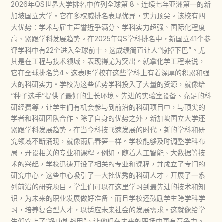
2026年QS世界大学排名中位列全球第 8、连续七年亚洲第一的新
加坡国立大学。它在多权威排名表现优异，实力顶尖。该校有四
大优势：学术与雇主声誉近乎满分、学科实力超强、国际化程度
高、紧跟学科发展趋势。在2025年QS学科排名中，新国立41个参
评学科中有22个进入全球前十，这成绩简直让人“惊掉下巴”。尤
其是在工程与技术领域，表现得尤为突出。就拿化学工程来说，
它在全球排名第4。这表明学校在这些学科上有着深厚的积累和强
大的科研实力。学校为这些优势学科投入了大量的资源，就像给
“种子选手”提供了最好的生长环境。先进的实验室设备、充足的科
研经费等，让学生们有机会参与到前沿的科研项目中，与顶尖的
学者和科研团队合作。除了自身的优势之外，新加坡国立大学还
紧跟学科发展趋势。在当今科技飞速发展的时代，新的学科和研
究领域不断涌现，就像雨后春笋一样。学校能够及时调整学科布
局，开设相关的专业和课程。例如，随着人工智能、大数据等技
术的兴起，学校迅速开设了相关的专业和课程，并成立了专门的
研究中心。这些中心吸引了一大批优秀的科研人才，开展了一系
列前沿的研究项目。学生们可以在这里学习到最先进的技术和知
识，为未来的职业发展做好准备。而且学校还鼓励学生跨学科学
习，培养复合型人才，以适应未来社会的发展需求。这就像给学
生们穿上了“多功能战甲”，让他们在未来的职场中更有竞争力。