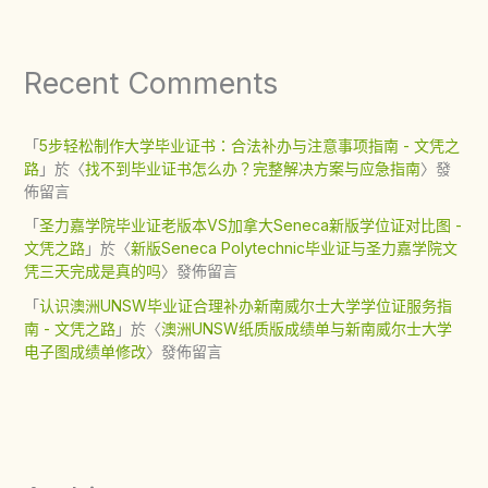
Recent Comments
「
5步轻松制作大学毕业证书：合法补办与注意事项指南 - 文凭之
路
」於〈
找不到毕业证书怎么办？完整解决方案与应急指南
〉發
佈留言
「
圣力嘉学院毕业证老版本VS加拿大Seneca新版学位证对比图 -
文凭之路
」於〈
新版Seneca Polytechnic毕业证与圣力嘉学院文
凭三天完成是真的吗
〉發佈留言
「
认识澳洲UNSW毕业证合理补办新南威尔士大学学位证服务指
南 - 文凭之路
」於〈
澳洲UNSW纸质版成绩单与新南威尔士大学
电子图成绩单修改
〉發佈留言