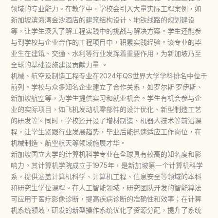
领域的专业能力。在教学中，学校会引入大量实际工程案例，如
新加坡滨海湾金沙酒店的建筑结构设计、地铁线路的规划建设
等，让学生深入了解工程实践中的挑战与解决方案。学生还能参
与到学校与企业合作的工程项目中，积累实践经验。该专业的毕
业生在建筑、交通、水利等行业发挥着重要作用，为新加坡乃至
全球的基础设施建设贡献力量 。
机械、航空及制造工程专业在2024年QS世界大学学科排名中位于
前列。学校与众多知名企业建立了合作关系，如罗尔斯·罗伊斯、
新加坡航空等，为学生提供实习和就业机会。学生有机会参与企
业的实际项目，如飞机发动机零部件的设计优化、新型制造工艺
的研发等。同时，学校还开设了增材制造、机器人技术等前沿课
程，让学生紧跟行业发展趋势，毕业后能迅速适应工作岗位，在
机械制造、航空航天等领域施展才华。
新加坡国立大学的计算机科学专业在全球具有较高的知名度和影
响力。其计算机学院成立于1975年，是新加坡第一个计算机科学
系，提供涵盖计算机科学、计算机工程、信息安全等领域的本科
和研究生学位课程。在人工智能领域，研究团队开发的智能算法
可应用于医疗影像诊断，提高疾病诊断的准确性和效率；在计算
机系统领域，研发的新型操作系统优化了资源分配，提升了系统