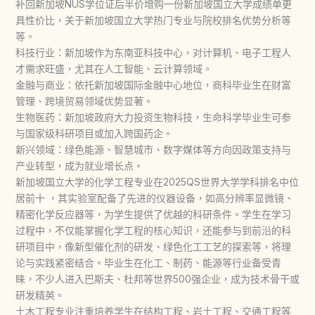
补回新加坡NUS学位证后半价增购一份新加坡国立大学成绩单更
具性价比，关于新加坡国立大学热门专业与院校排名优势分析等
等。
科技行业：新加坡作为东南亚科技中心，对计算机、电子工程人
才需求旺盛，尤其在人工智能、云计算领域。
金融与商业：依托新加坡国际金融中心地位，商科毕业生在财富
管理、跨境贸易领域优势显著。
生物医药：新加坡政府大力投资生物科技，生命科学毕业生可参
与国家级科研项目或加入跨国药企。
新兴领域：绿色能源、智慧城市、数字媒体等方向因政策支持与
产业转型，成为就业增长点。
新加坡国立大学的化学工程专业在2025QS世界大学学科排名中位
居前十 ，其实验室配备了先进的仪器设备，如高分辨率显微镜、
精密化学反应器等，为学生提供了优越的科研条件。学生在学习
过程中，不仅能掌握化学工程的核心知识，还能参与到前沿的科
研项目中，像新型催化剂的研发、绿色化工工艺的探索等，将理
论与实践紧密结合。毕业生在化工、制药、能源等行业备受青
睐，不少人进入巴斯夫、杜邦等世界500强企业，成为技术骨干或
研发精英。
土木工程专业注重培养学生在结构工程、岩土工程、交通工程等