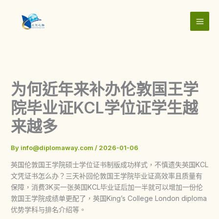
Skip
to
content
为何近年来补办伦敦国王学
院毕业证KCL学位证学生越
来越多
By
info@diplomaway.com
/
2026-01-06
英国伦敦国王学院硕士学位证书制版成功样式，不慎遗失英国KCL
文凭证书怎么办？三天补回伦敦国王学院毕业证高效率且质量有
保障，消费3K买一张英国KCL毕业证后加一半就可以增加一份伦
敦国王学院成绩单更配了，英国King’s College London diploma
优势学科与排名介绍等。