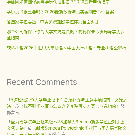
学信网如何翻译高等学历认证报告？2026最新申请指南
学历真的很重要吗？2026最新数据与真实案例告诉你答案
各国家学位等级 | 中美英澳加欧学位体系全面对比
哪个公司能保证你的大学文凭是真的？揭秘保录取骗局与学历验
证指南
软科排名2026 | 世界大学排名、中国大学排名、专业排名全解析
Recent Comments
「
5步轻松制作大学毕业证书：合法补办与注意事项指南 - 文凭之
路
」於〈
找不到毕业证书怎么办？完整解决方案与应急指南
〉發
佈留言
「
圣力嘉学院毕业证老版本VS加拿大Seneca新版学位证对比图 -
文凭之路
」於〈
新版Seneca Polytechnic毕业证与圣力嘉学院文
凭三天完成是真的吗
〉發佈留言