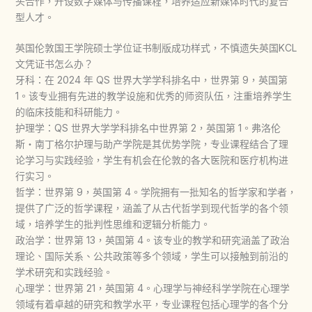
头合作，开设数字媒体与传播课程，培养适应新媒体时代的复合
型人才。
英国伦敦国王学院硕士学位证书制版成功样式，不慎遗失英国KCL
文凭证书怎么办？
牙科：在 2024 年 QS 世界大学学科排名中，世界第 9，英国第
1。该专业拥有先进的教学设施和优秀的师资队伍，注重培养学生
的临床技能和科研能力。
护理学：QS 世界大学学科排名中世界第 2，英国第 1。弗洛伦
斯・南丁格尔护理与助产学院是其优势学院，专业课程结合了理
论学习与实践经验，学生有机会在伦敦的各大医院和医疗机构进
行实习。
哲学：世界第 9，英国第 4。学院拥有一批知名的哲学家和学者，
提供了广泛的哲学课程，涵盖了从古代哲学到现代哲学的各个领
域，培养学生的批判性思维和逻辑分析能力。
政治学：世界第 13，英国第 4。该专业的教学和研究涵盖了政治
理论、国际关系、公共政策等多个领域，学生可以接触到前沿的
学术研究和实践经验。
心理学：世界第 21，英国第 4。心理学与神经科学学院在心理学
领域有着卓越的研究和教学水平，专业课程包括心理学的各个分