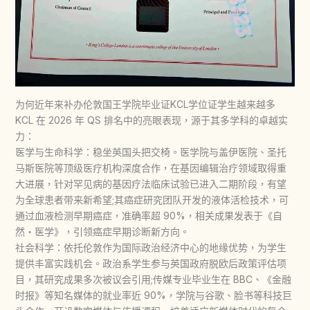
为何近年来补办伦敦国王学院毕业证KCL学位证学生越来越多
KCL 在 2026 年 QS 排名中的亮眼表现，源于其多学科的卓越实
力：
医学与生命科学：稳坐英国头把交椅。医学院与盖伊医院、圣托
马斯医院等顶级医疗机构深度合作，在基因编辑治疗领域取得重
大进展，针对罕见病的基因疗法临床试验已进入二期阶段，有望
为全球患者带来新希望;其癌症研究团队开发的液体活检技术，可
通过血液检测早期癌症，准确率超 90%，相关成果发表于《自
然・医学》，引领癌症早期诊断新方向。
社会科学：依托伦敦作为国际政治经济中心的地缘优势，为学生
提供丰富实践机会。政治系学生参与英国政府脱欧后政策评估项
目，其研究成果多次被议会引用;传媒专业毕业生在 BBC、《金融
时报》等知名媒体的就业率近 90%，学院与谷歌、脸书等科技巨