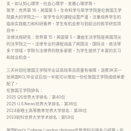
支，如认知心理学、社会心理学、发展心理学等。
医学：世界第 16，英国第 5。生命科学与医学学院是伦敦国王学
院最大的学院之一，医学专业的课程设置严谨，注重培养学生的
临床实践能力和科研素养，学生有机会参与到前沿的医学研究项
目中。
法律法规研究：世界第 15，英国第 5。潘迪生法学院是英国顶尖
的法学院之一，法律专业的课程涵盖了英国法、国际法、商法等
多个领域，学院与法律界的联系紧密，为学生提供了丰富的实习
和就业机会。
三天补回伦敦国王学院毕业证高效率且质量有保障，消费3K买一
张英国KCL毕业证后加一半就可以增加一份伦敦国王学院成绩单更
配了，
伦敦国王学院排名：
2025 QS世界大学排名：第40位
2025 U.S.News世界大学排名：第36位
2024泰晤士高等教育世界大学排名：第38位
2023软科世界大学学术排名：第59位
英国King’s College London diploma优势学科与排名介绍等。伦