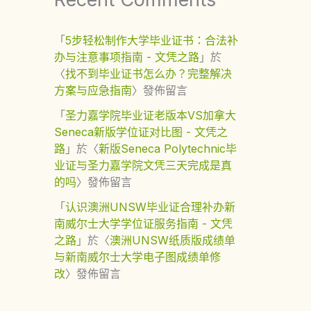
「
5步轻松制作大学毕业证书：合法补
办与注意事项指南 - 文凭之路
」於
〈
找不到毕业证书怎么办？完整解决
方案与应急指南
〉發佈留言
「
圣力嘉学院毕业证老版本VS加拿大
Seneca新版学位证对比图 - 文凭之
路
」於〈
新版Seneca Polytechnic毕
业证与圣力嘉学院文凭三天完成是真
的吗
〉發佈留言
「
认识澳洲UNSW毕业证合理补办新
南威尔士大学学位证服务指南 - 文凭
之路
」於〈
澳洲UNSW纸质版成绩单
与新南威尔士大学电子图成绩单修
改
〉發佈留言