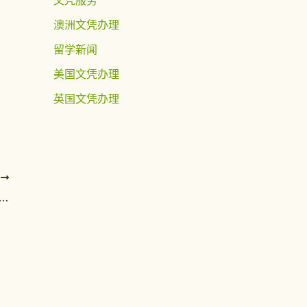
澳洲文凭办理
留学新闻
美国文凭办理
英国文凭办理
T
LSBU学位证与伦敦南岸大学毕业证制版工艺毫无破绽