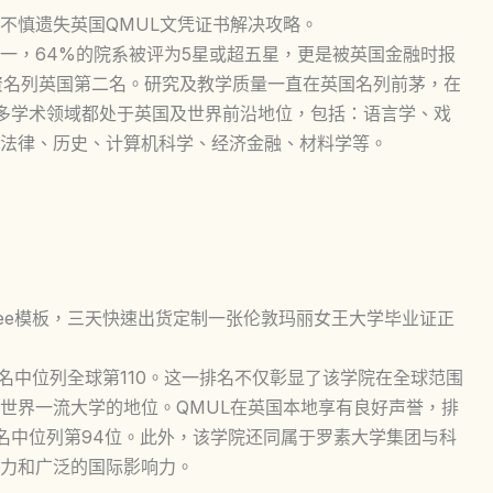
不慎遗失英国QMUL文凭证书解决攻略。
一，64%的院系被评为5星或超五星，更是被英国金融时报
资名列英国第二名。研究及教学质量一直在英国名列前茅，在
多学术领域都处于英国及世界前沿地位，包括：语言学、戏
法律、历史、计算机科学、经济金融、材料学等。
ndon degree模板，三天快速出货定制一张伦敦玛丽女王大学毕业证正
排名中位列全球第110。这一排名不仅彰显了该学院在全球范围
世界一流大学的地位。QMUL在英国本地享有良好声誉，排
学排名中位列第94位。此外，该学院还同属于罗素大学集团与科
力和广泛的国际影响力。