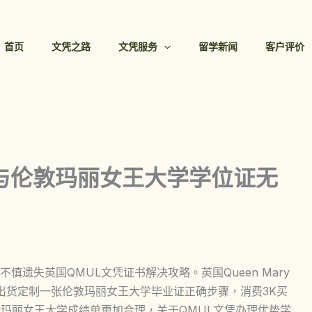
首页
文凭之路
文凭服务
留学新闻
客户评价
证与伦敦玛丽女王大学学位证无
遗失英国QMUL文凭证书解决攻略。英国Queen Mary
模板，三天快速出货定制一张伦敦玛丽女王大学毕业证正确步骤，消费3K买
敦玛丽女王大学成绩单更加合理，关于QMUL文凭办理优势学