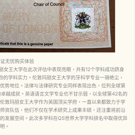
位证无忧购买体验
玛丽女王大学在此次评估中表现亮眼，共有12个学科成功跻身
强劲的学科实力。伦敦玛丽女王大学的牙科学专业一骑绝尘，
的优势地位。法律与法律研究专业同样表现出色，位列全球第
的卓越成就。英语语言文学专业也不甘示弱，以全球第42名的
伦敦玛丽女王大学作为英国顶尖学府，一直以来都致力于学
师资队伍，他们不仅在学术研究上成果丰硕，还注重将前沿
的发展空间。此次多学科在QS世界大学学科排名中取得优异
明。