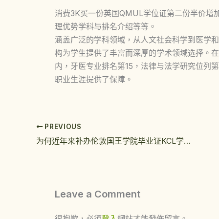
消费3K买一份英国QMUL学位证第二份半价增
理优势学科与排名介绍等等。
涵盖广泛的学科领域，从人文社会科学到医学和
构为学生提供了丰富而深厚的学术领域选择。在
内，牙医专业排名第15，法律与法学研究位列
职业生涯提供了保障。
PREVIOUS
为何近年来补办伦敦国王学院毕业证KCL学位证学生越来越多
Leave a Comment
很抱歉，必須
登入
網站才能發佈留言。