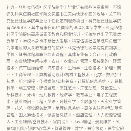
补办一张科克伍德社区学院副学士毕业证有哪些注意事项，不慎
遗失科克伍德社区学院文凭证书三天内快速补回的攻略，关于科
克伍德社区学院毕业证个性化定制服务项目。科克伍德社区学院
有25069人，其中有来自90个国家的600名国际学生。科克伍德
社区学院提供高质量素质教育和职业培训，学校培养出了无数优
秀学子，学校本身也不断壮大发展。科克伍德社区学院肩负起了
为本地区的大众教育服务的使命。科克伍德社区学院提供副学士
学位、证书课程和职业培训课程。具体专业有：会计、行政助
理、农业地理空间技术、农业、农业生产管理、服装采购、建筑
技术、汽车碰撞维修、汽车技术、生物学、生物技术、护理、商
业、工商管理、计算机辅助设计/机械工程技术、化学、数控加工
技术、组合焊接、传播媒体/公共关系、计算机信息系统、计算机
科学、施工管理、建设监理、烹饪艺术、牙医助理、牙齿卫生、
牙科技术、牙科、幼儿教育、经济学、教育事业、电子工程技
术、就业顾问、工程、英语、环境科学、金融服务、火灾科学管
理、花艺、餐饮服务助理、地理信息系统、高尔夫球场/运动草坪
管理、图文通信技术、健康信息技术、酒店管理、人力资源管理
人、工业维修/空调技术、室内设计、Java编程、景观维护、风
景/幼儿园/花园中心管理、营销管理、数学、医疗协助、医学实验