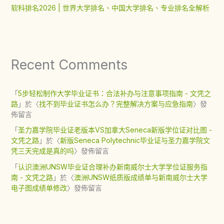
软科排名2026 | 世界大学排名、中国大学排名、专业排名全解析
Recent Comments
「
5步轻松制作大学毕业证书：合法补办与注意事项指南 - 文凭之
路
」於〈
找不到毕业证书怎么办？完整解决方案与应急指南
〉發
佈留言
「
圣力嘉学院毕业证老版本VS加拿大Seneca新版学位证对比图 -
文凭之路
」於〈
新版Seneca Polytechnic毕业证与圣力嘉学院文
凭三天完成是真的吗
〉發佈留言
「
认识澳洲UNSW毕业证合理补办新南威尔士大学学位证服务指
南 - 文凭之路
」於〈
澳洲UNSW纸质版成绩单与新南威尔士大学
电子图成绩单修改
〉發佈留言