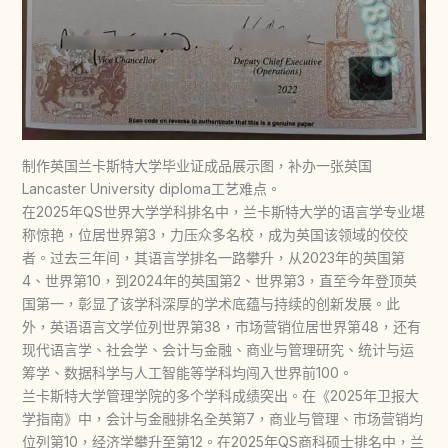
制作英国兰卡斯特大学毕业证成品展示图，补办一张英国
Lancaster University diploma工艺难点。
在2025年QS世界大学学科排名中，兰卡斯特大学的语言学专业堪
称惊艳，位居世界第3，力压众多名校，成为英国该领域的佼佼
者。过去三年间，其语言学排名一路攀升，从2023年的英国第
4、世界第10，到2024年的英国第2、世界第3，直至今年登顶英
国第一，彰显了该学科深厚的学术底蕴与持续的创新发展。此
外，英语语言文学位列世界第38，市场营销位居世界第48，还有
现代语言学、社会学、会计与金融、商业与管理研究、统计与运
筹学、数据科学与人工智能等学科均闯入世界前100。
兰卡斯特大学管理学院的多个学科成绩突出。在《2025年卫报大
学指南》中，会计与金融排名全英第7，商业与管理、市场营销均
位列第10，经济学攀升至第12。在2025年QS商科硕士排名中，兰