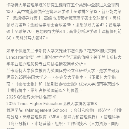
卡斯特大学管理学院的研究生课程在五个类别中全部进入全球前
100，其中物流和供应链管理理学硕士全球排名第13，就业能力第
7，思想领导力第11；高级市场营销管理理学硕士全球第41，思想
领导力第15；金融理学硕士全球第65，思想领导力第42；管理学
硕士全球第70，思想领导力第44；商业分析理学硕士课程位列前
80，思想领导力第47。
如果不慎遗失兰卡斯特大学文凭证书怎么办？花费3K购买英国
Lancaster文凭与兰卡斯特大学学位证真的值吗？关于兰卡斯特大
学毕业证办理优势专业与排名情况简单分析。
兰卡斯特大学多次被评为英国优秀公立科研型大学，是学生最为
满意的25所英国大学之一。在完全大学指南、《卫报》大学指
南、《泰晤士报》和《星期日泰晤士报》优秀大学指南等英国本
土排行榜中，常年占据英国前15名的位置。
2025 QS世界大学排名第141
2025 Times Higher Education世界大学排名第168
管理学院（Management School）：会计和金融，经济学，创业
与战略，高级管理教育（MBA、领导力和管理课程），管理科学
（商业分析），市场营销，组织、工作和技术（人力资源、国际