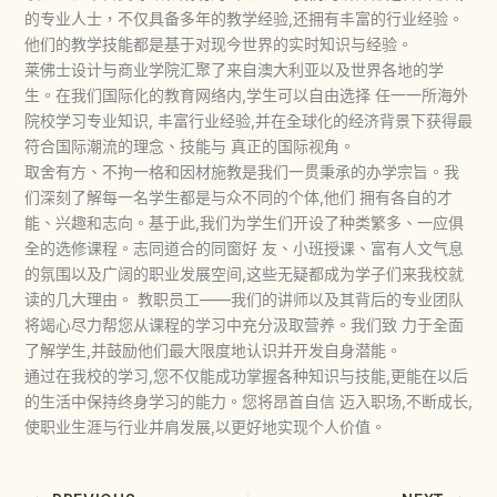
的专业人士，不仅具备多年的教学经验,还拥有丰富的行业经验。
他们的教学技能都是基于对现今世界的实时知识与经验。
莱佛士设计与商业学院汇聚了来自澳大利亚以及世界各地的学
生。在我们国际化的教育网络内,学生可以自由选择 任一一所海外
院校学习专业知识, 丰富行业经验,并在全球化的经济背景下获得最
符合国际潮流的理念、技能与 真正的国际视角。
取舍有方、不拘一格和因材施教是我们一贯秉承的办学宗旨。我
们深刻了解每一名学生都是与众不同的个体,他们 拥有各自的才
能、兴趣和志向。基于此,我们为学生们开设了种类繁多、一应俱
全的选修课程。志同道合的同窗好 友、小班授课、富有人文气息
的氛围以及广阔的职业发展空间,这些无疑都成为学子们来我校就
读的几大理由。 教职员工——我们的讲师以及其背后的专业团队
将竭心尽力帮您从课程的学习中充分汲取营养。我们致 力于全面
了解学生,并鼓励他们最大限度地认识并开发自身潜能。
通过在我校的学习,您不仅能成功掌握各种知识与技能,更能在以后
的生活中保持终身学习的能力。您将昂首自信 迈入职场,不断成长,
使职业生涯与行业并肩发展,以更好地实现个人价值。