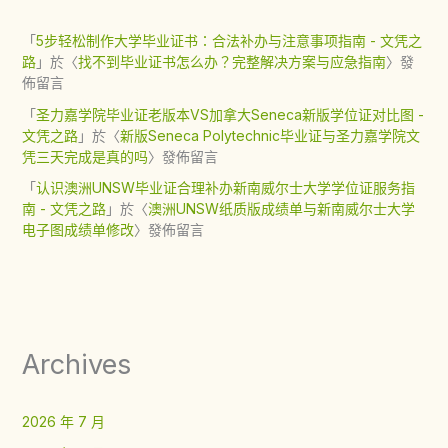
「
5步轻松制作大学毕业证书：合法补办与注意事项指南 - 文凭之
路
」於〈
找不到毕业证书怎么办？完整解决方案与应急指南
〉發
佈留言
「
圣力嘉学院毕业证老版本VS加拿大Seneca新版学位证对比图 -
文凭之路
」於〈
新版Seneca Polytechnic毕业证与圣力嘉学院文
凭三天完成是真的吗
〉發佈留言
「
认识澳洲UNSW毕业证合理补办新南威尔士大学学位证服务指
南 - 文凭之路
」於〈
澳洲UNSW纸质版成绩单与新南威尔士大学
电子图成绩单修改
〉發佈留言
Archives
2026 年 7 月