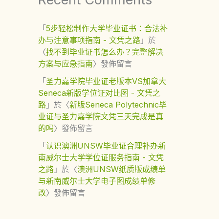
「
5步轻松制作大学毕业证书：合法补
办与注意事项指南 - 文凭之路
」於
〈
找不到毕业证书怎么办？完整解决
方案与应急指南
〉發佈留言
「
圣力嘉学院毕业证老版本VS加拿大
Seneca新版学位证对比图 - 文凭之
路
」於〈
新版Seneca Polytechnic毕
业证与圣力嘉学院文凭三天完成是真
的吗
〉發佈留言
「
认识澳洲UNSW毕业证合理补办新
南威尔士大学学位证服务指南 - 文凭
之路
」於〈
澳洲UNSW纸质版成绩单
与新南威尔士大学电子图成绩单修
改
〉發佈留言