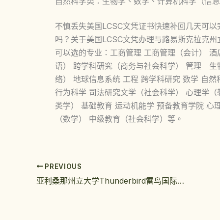
自然科学类：生物学、数学、计算机科学（信息
不慎丢失美国LCSC文凭证书快速补回几天可
吗？关于美国LCSC文凭办理与路易斯克拉克州
可以选的专业：工商管理 工商管理（会计） 酒
语） 跨学科研究（商务与社会科学） 管理 生物
络） 地球信息系统 工程 跨学科研究 数学 自
行为科学 司法研究文学（社会科学） 心理学（教
类学） 基础教育 运动机能学 预备教育学院 心
（数学） 中级教育（社会科学）等。
PREVIOUS
亚利桑那州立大学Thunderbird雷鸟国际管理学院毕业证最全指南