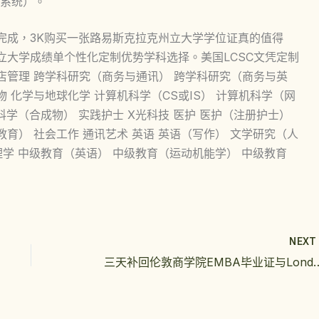
系统）。
以完成，3K购买一张路易斯克拉克州立大学学位证真的值得
立大学成绩单个性化定制优势学科选择。美国LCSC文凭定制
店管理 跨学科研究（商务与通讯） 跨学科研究（商务与英
 化学与地球化学 计算机科学（CS或IS） 计算机科学（网
然科学（合成物） 实践护士 X光科技 医护 医护（注册护士）
育） 社会工作 通讯艺术 英语 英语（写作） 文学研究（人
理学 中级教育（英语） 中级教育（运动机能学） 中级教育
NEX
三天补回伦敦商学院EMBA毕业证与Lond