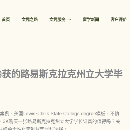
首页
文凭之路
文凭服务
留学新闻
客户评价
卷获的路易斯克拉克州立大学毕
wis-Clark State College degree模板，不慎
成，3K购买一张路易斯克拉克州立大学学位证真的值得吗？关
学成绩单个性化定制优势学科选择。