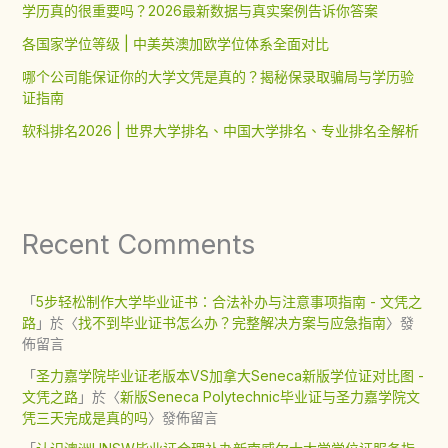
学历真的很重要吗？2026最新数据与真实案例告诉你答案
各国家学位等级 | 中美英澳加欧学位体系全面对比
哪个公司能保证你的大学文凭是真的？揭秘保录取骗局与学历验
证指南
软科排名2026 | 世界大学排名、中国大学排名、专业排名全解析
Recent Comments
「
5步轻松制作大学毕业证书：合法补办与注意事项指南 - 文凭之
路
」於〈
找不到毕业证书怎么办？完整解决方案与应急指南
〉發
佈留言
「
圣力嘉学院毕业证老版本VS加拿大Seneca新版学位证对比图 -
文凭之路
」於〈
新版Seneca Polytechnic毕业证与圣力嘉学院文
凭三天完成是真的吗
〉發佈留言