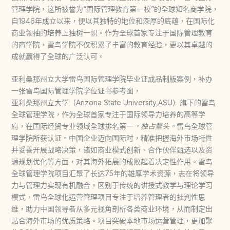
管理学院，这所被誉为“国际管理教育第一校”的全球知名商学院，
自1946年成立以来，便以其独特的地位和深厚的底蕴，在国际化
商业领袖的培养上独树一帜。作为全球首家专注于国际管理教育
的商学院，雷鸟学院不仅积累了丰富的教育经验，更以其卓越的
成就赢得了全球的广泛认可。
亚利桑那州立大学雷鸟国际管理学院毕业证成品制版案例，补办
一张雷鸟国际管理学院学位证书参考图，
亚利桑那州立大学（Arizona State University,ASU）旗下的雷鸟
全球管理学院，作为全球首家专注于国际领导力培养的高等学
府，在国际经贸专业领域全球排名第一
，独占鳌头。
雷鸟全球管
理学院所获认证。中国企业迈向国际时，精准把握海外市场特性
并妥善开展战略决策，诸如商业模式创新、合作伙伴甄选以及资
源规划优化等方面，对其海外拓展的成败起着决定性作用。雷鸟
全球管理学院项目汇聚了长达75年的雄厚学术资源，志在将领导
力与管理力实现有机融合。区别于传统的讲授式教学与理论学习
模式，雷鸟全球化运营管理项目专注于培养管理者的批判性思
维，助力中国领导者从多元视角剖析各类商业环境，从而制定出
贴合海外市场的优质策略。项目突破本地市场运营管理，更加聚