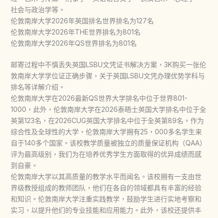
社会与政治学等。
伦敦南岸大学2026年英国排名世界排名为127名
伦敦南岸大学2026年THE世界排名为801名
伦敦南岸大学2026年QS世界排名为801名
邮寄过程中不慎丢失英国LSBU文凭证书解决方案，3K购买一张伦
敦南岸大学学位证正确步骤，关于英国LSBU文凭办理优势学科与
排名等详解介绍。
伦敦南岸大学在2026最新QS世界大学排名中位于世界801-
1000，此外，伦敦南岸大学在2026泰晤士英国大学排名中位于全
英第123名，在2026CUG英国大学排名中位于全英第89名。作为
综合性及全球性的大学，伦敦南岸大学拥有25，000多名学生来
自于140多个国家。该校教学质量被独立的质量保证机构（QAA）
评为最高级别，我们为在培养优秀学生方面取得的优异成绩而感
到自豪。
伦敦南岸大学以其高质量的教学水平而闻名。该校拥有一支由世
界级教授组成的教师团队，他们在各自的领域都具有丰富的经验
和知识。伦敦南岸大学注重实践教学，鼓励学生进行实地考察和
实习，以提升他们的专业技能和应用能力。此外，该校还提供丰