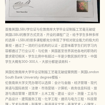
首推英国LSBU学位证与伦敦南岸大学毕业证制版工艺毫无破绽
英国LSBU的教学方式灵活，开设的课程广泛，给予学生多种多样
的选择。LSBU的很多课程都充分体现了学校对就业能力的极大的
重视，通过了一流的行业机构的认证。这意味着学生们的学习内
容都通过了行业认可，与伦敦、英国甚至世界其他各地的职场的
要求密切相关。学生比例中有超过一半是少数民族的学生，中国
学生大概有300-300人，大部分都是读商科。
英国伦敦南岸大学毕业证制版工艺毫无破绽案例图，英国London
South Bank University degree模板，
伦敦南岸大学文凭办理可以选择：会计与金融、经济管理、现代
英语与国际商贸、法律、市场营销、计算机、商务信息科技、旅
游与酒店管理、建筑学、土木工程、建设、设计、测量、工业与
产品设计、建筑服务工程、化学工程、通讯与电力工程、科技管
理、艺术与传媒、刑事学、英语语言文学、表演艺术、心理学、