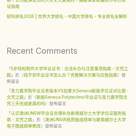
证指南
软科排名2026 | 世界大学排名、中国大学排名、专业排名全解析
Recent Comments
「
5步轻松制作大学毕业证书：合法补办与注意事项指南 - 文凭之
路
」於〈
找不到毕业证书怎么办？完整解决方案与应急指南
〉發
佈留言
「
圣力嘉学院毕业证老版本VS加拿大Seneca新版学位证对比图 -
文凭之路
」於〈
新版Seneca Polytechnic毕业证与圣力嘉学院文
凭三天完成是真的吗
〉發佈留言
「
认识澳洲UNSW毕业证合理补办新南威尔士大学学位证服务指
南 - 文凭之路
」於〈
澳洲UNSW纸质版成绩单与新南威尔士大学
电子图成绩单修改
〉發佈留言