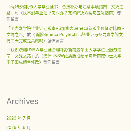
「
5步轻松制作大学毕业证书：合法补办与注意事项指南 - 文凭之
路
」於〈
找不到毕业证书怎么办？完整解决方案与应急指南
〉發
佈留言
「
圣力嘉学院毕业证老版本VS加拿大Seneca新版学位证对比图 -
文凭之路
」於〈
新版Seneca Polytechnic毕业证与圣力嘉学院文
凭三天完成是真的吗
〉發佈留言
「
认识澳洲UNSW毕业证合理补办新南威尔士大学学位证服务指
南 - 文凭之路
」於〈
澳洲UNSW纸质版成绩单与新南威尔士大学
电子图成绩单修改
〉發佈留言
Archives
2026 年 7 月
2026 年 6 月