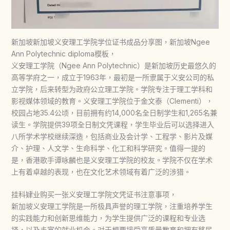
新加坡新加坡义安理工学院学位证书成品分享图，新加坡Ngee
Ann Polytechnic diploma模板，
义安理工学院（Ngee Ann Polytechnic）是新加坡历史最悠久的
高等学府之一，成立于1963年，最初是一所隶属于义安公司的私
立学院，后来转型为政府公立理工学院。学院专注于理工学科和
影视媒体领域的教育。义安理工学院位于金文泰（Clementi），
校园占地35.4公顷，目前拥有约14,000名全日制学生和1,265名兼
读生。学院提供39项全日制文凭课程，学生毕业后可以选择进入
八所学术学校继续深造，包括商业及会计学、工程学、影片及媒
介、护理、人文学、生命科学、化工和科学研究。值得一提的
是，香港歌手谭咏麟也是义安理工学院的校友。学院不仅在学术
上有着卓越的表现，也在文化艺术领域有着广泛的涉猎。
挂科肄业购买一张义安理工学院文凭证书注意事项，
新加坡义安理工学院是一所极具声誉的理工学院，注重培养学生
的实践能力和创新思维能力，为学生提供广泛的课程和专业选
择，以及丰富的就业机会。对于想要接受高质量教育和拥有移民