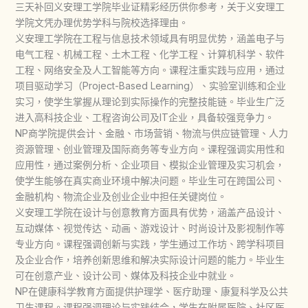
三天补回义安理工学院毕业证精彩经历供你参考，关于义安理工
学院文凭办理优势学科与院校选择理由。
义安理工学院在工程与信息技术领域具有明显优势，涵盖电子与
电气工程、机械工程、土木工程、化学工程、计算机科学、软件
工程、网络安全及人工智能等方向。课程注重实践与应用，通过
项目驱动学习（Project-Based Learning）、实验室训练和企业
实习，使学生掌握从理论到实际操作的完整技能链。毕业生广泛
进入高科技企业、工程咨询公司及IT企业，具备较强竞争力。
NP商学院提供会计、金融、市场营销、物流与供应链管理、人力
资源管理、创业管理及国际商务等专业方向。课程强调实用性和
应用性，通过案例分析、企业项目、模拟企业管理及实习机会，
使学生能够在真实商业环境中解决问题。毕业生可在跨国公司、
金融机构、物流企业及创业企业中担任关键岗位。
义安理工学院在设计与创意教育方面具有优势，涵盖产品设计、
互动媒体、视觉传达、动画、游戏设计、时尚设计及影视制作等
专业方向。课程强调创新与实践，学生通过工作坊、跨学科项目
及企业合作，培养创新思维和解决实际设计问题的能力。毕业生
可在创意产业、设计公司、媒体及科技企业中就业。
NP在健康科学教育方面提供护理学、医疗助理、康复科学及公共
卫生课程。课程强调理论与实践结合，学生在附属医院、社区医