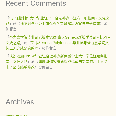
Recent Comments
「
5步轻松制作大学毕业证书：合法补办与注意事项指南 - 文凭之
路
」於〈
找不到毕业证书怎么办？完整解决方案与应急指南
〉發
佈留言
「
圣力嘉学院毕业证老版本VS加拿大Seneca新版学位证对比图 -
文凭之路
」於〈
新版Seneca Polytechnic毕业证与圣力嘉学院文
凭三天完成是真的吗
〉發佈留言
「
认识澳洲UNSW毕业证合理补办新南威尔士大学学位证服务指
南 - 文凭之路
」於〈
澳洲UNSW纸质版成绩单与新南威尔士大学
电子图成绩单修改
〉發佈留言
Archives