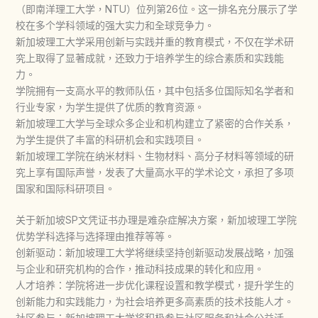
（即南洋理工大学，NTU）位列第26位。这一排名充分展示了学
校在多个学科领域的强大实力和全球竞争力。
新加坡理工大学采用创新与实践并重的教育模式，不仅在学术研
究上取得了显著成就，还致力于培养学生的综合素质和实践能
力。
学院拥有一支高水平的教师队伍，其中包括多位国际知名学者和
行业专家，为学生提供了优质的教育资源。
新加坡理工大学与全球众多企业和机构建立了紧密的合作关系，
为学生提供了丰富的科研机会和实践项目。
新加坡理工学院在纳米材料、生物材料、高分子材料等领域的研
究上享有国际声誉，发表了大量高水平的学术论文，承担了多项
国家和国际科研项目。
关于新加坡SP文凭证书办理是难杂症解决方案，新加坡理工学院
优势学科选择与选择理由推荐等等。
创新驱动：新加坡理工大学将继续坚持创新驱动发展战略，加强
与企业和研究机构的合作，推动科技成果的转化和应用。
人才培养：学院将进一步优化课程设置和教学模式，提升学生的
创新能力和实践能力，为社会培养更多高素质的技术技能人才。
社区参与：新加坡理工大学将积极参与社区服务和社会公益活