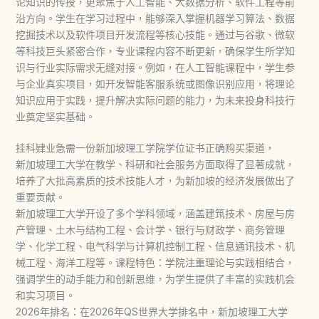
论知识的传授，更聚焦于人工智能、大数据分析、软件工程等前
沿方向。学生在学习过程中，能够深入掌握机器学习算法、数据
挖掘技术以及软件项目开发流程等核心技能。通过与谷歌、微软
等科技巨头紧密合作，专业课程内容不断更新，确保学生所学知
识与行业实际需求无缝对接。例如，在人工智能课程中，学生参
与企业真实项目，如开发智能客服系统或图像识别应用，将理论
知识应用于实践，提升解决实际问题的能力，为未来投身科技行
业奠定坚实基础。
挂科肄业急需一份新加坡理工学院学位证书正确购买渠道，
新加坡理工大学在教学、科研和社会服务方面取得了显著成就，
培养了大批高素质的技术技能人才，为新加坡的经济发展做出了
重要贡献。
新加坡理工大学开设了多个学科领域，涵盖建筑技术、房屋与房
产管理、土木与结构工程、会计学、银行与财政学、商务管理
学、化学工程、电气科学与计算机控制工程、信息通讯技术、机
械工程、海洋工程等。课程特色：学院注重理论与实践相结合，
强调学生的动手能力和创新思维，为学生提供了丰富的实践机会
和实习项目。
2026年排名：在2026年QS世界大学排名中，新加坡理工大学