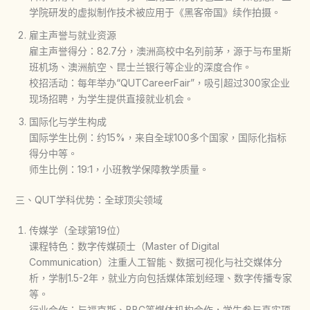
学院研发的虚拟制作技术被应用于《黑客帝国》续作拍摄。
雇主声誉与就业资源
雇主声誉得分：82.7分，澳洲高校中名列前茅，源于与布里斯
班机场、澳洲航空、昆士兰银行等企业的深度合作。
校招活动：每年举办“QUTCareerFair”，吸引超过300家企业
现场招聘，为学生提供直接就业机会。
国际化与学生构成
国际学生比例：约15%，来自全球100多个国家，国际化指标
得分中等。
师生比例：19:1，小班教学保障教学质量。
三、QUT学科优势：全球顶尖领域
传媒学（全球第19位）
课程特色：数字传媒硕士（Master of Digital
Communication）注重人工智能、数据可视化与社交媒体分
析，学制1.5-2年，就业方向包括媒体策划经理、数字传播专家
等。
行业合作：与福克斯、BBC等媒体机构合作，学生参与真实项