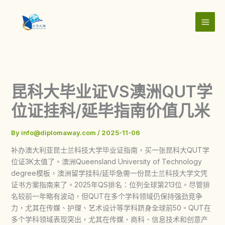
Skip
to
content
昆科大毕业证VS澳洲QUT学
位证挂科/延毕指南价值几米
By
info@diplomaway.com
/
2025-11-06
补办澳大利亚昆士兰科技大学毕业证指南，买一张昆科大QUT学
位证3K太值了。澳洲Queensland University of Technology
degree模板，澳洲留学挂科/延毕急需一份昆士兰科技大学文凭
证书方案指南来了。2025年QS排名：位列全球第213位。尽管排
名较前一年略有波动，但QUT在多个学科领域仍保持强劲竞争
力，尤其在传媒、护理、艺术设计等学科跻身全球前50。QUT在
多个学科领域表现突出，尤其在传媒、商科、信息技术和创意产