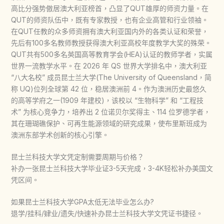
高比分强势傲居澳大利亚榜首，凸显了QUT雄厚的师资力量。在
QUT的师资队伍中，既有专家教授，也有企业高管和行业领袖。
在QUT任教的众多师资拥有澳大利亚国内外的各类认证和荣誉，
先后有100多名教师教授获得澳大利亚高校年度教学大奖的殊荣。
QUT共有500多名英国高等教育学会(HEA)认证的教师学者，实属
世界一流教学水平。在 2026 年 QS 世界大学排名中，澳大利亚
“八大名校” 成员昆士兰大学(The University of Queensland，简
称 UQ)位列全球第 42 位，稳居澳洲前 4。作为澳洲历史最悠久
的高等学府之一(1909 年建校)，该校以 “生物科学” 和 “工程技
术” 为核心竞争力，培养出 2 位诺贝尔奖得主、114 位罗德学者，
其在珊瑚礁保护、可再生能源领域的研究成果，使布里斯班成为
澳洲东部学术创新的核心引擎。​
昆士兰科技大学文凭定制需要周期与价格？
补办一张昆士兰科技大学毕业证3-5天完成，3-4K轻松补办美国文
凭区间。
如果昆士兰科技大学GPA太低无法毕业怎么办?
退学/挂科/肄业/遗失/快速补办昆士兰科技大学文凭证书捷径。