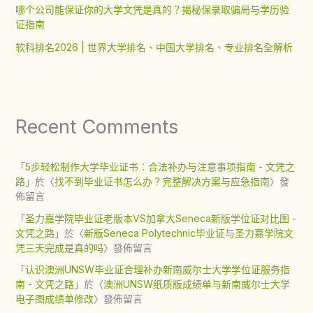
哪个公司能保证你的大学文凭是真的？揭秘保录取骗局与学历验
证指南
软科排名2026 | 世界大学排名、中国大学排名、专业排名全解析
Recent Comments
「
5步轻松制作大学毕业证书：合法补办与注意事项指南 - 文凭之
路
」於〈
找不到毕业证书怎么办？完整解决方案与应急指南
〉發
佈留言
「
圣力嘉学院毕业证老版本VS加拿大Seneca新版学位证对比图 -
文凭之路
」於〈
新版Seneca Polytechnic毕业证与圣力嘉学院文
凭三天完成是真的吗
〉發佈留言
「
认识澳洲UNSW毕业证合理补办新南威尔士大学学位证服务指
南 - 文凭之路
」於〈
澳洲UNSW纸质版成绩单与新南威尔士大学
电子图成绩单修改
〉發佈留言