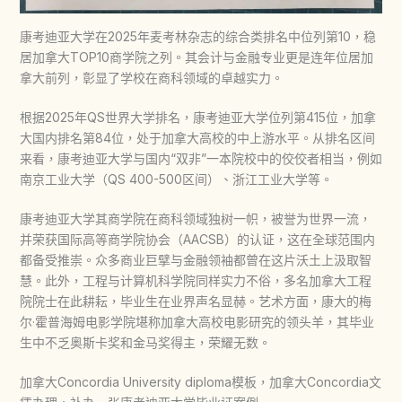
康考迪亚大学在2025年麦考林杂志的综合类排名中位列第10，稳
居加拿大TOP10商学院之列。其会计与金融专业更是连年位居加
拿大前列，彰显了学校在商科领域的卓越实力。
根据2025年QS世界大学排名，康考迪亚大学位列第415位，加拿
大国内排名第84位，处于加拿大高校的中上游水平。从排名区间
来看，康考迪亚大学与国内“双非”一本院校中的佼佼者相当，例如
南京工业大学（QS 400-500区间）、浙江工业大学等。
康考迪亚大学其商学院在商科领域独树一帜，被誉为世界一流，
并荣获国际高等商学院协会（AACSB）的认证，这在全球范围内
都备受推崇。众多商业巨擘与金融领袖都曾在这片沃土上汲取智
慧。此外，工程与计算机科学院同样实力不俗，多名加拿大工程
院院士在此耕耘，毕业生在业界声名显赫。艺术方面，康大的梅
尔·霍普海姆电影学院堪称加拿大高校电影研究的领头羊，其毕业
生中不乏奥斯卡奖和金马奖得主，荣耀无数。
加拿大Concordia University diploma模板，加拿大Concordia文