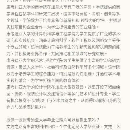
凭办理，补办一张康考迪亚大学毕业证案例
康考迪亚大学的商学院在加拿大享有广泛的声誉。学院提供的商
学课程包括本科和研究生层次，覆盖市场营销、金融、创业等多
个领域。学院致力于培养具备创新精神和 领导力的学生，并通过
实践项目和企业合作，为学生提供宝贵的职业经验。
康考迪亚大学的计算机科学与工程学院为学生提供了广泛的学术
研究和实践机会，涵盖计算机科学、软件工程以及网络安全等多
个专业领域。该学院致力于培养学生的创新思维和解决问题的能
力，并积极与业界合作，共同推动相关领域的研究进展。
康考迪亚大学的艺术与科学学院为学生提供了丰富的学习和研究
资源，覆盖人文学科、社会科学及自然科学等多个领域。该学院
致力于培养学生的综合能力，特别是批判性思维，并通过学术与
实践的融合，为学生打造全面的教育体验。
康考迪亚大学的设计学院在加拿大备受赞誉。这里开设了诸如绘
画、摄影、服装设计以及建筑设计等多门艺术和设计专业。学生
有机会投身于 实践项目与艺术展览之中，从而得以锤炼自身的创
造力与艺术表达能力。
提供一张康考迪亚大学毕业证照片可以复刻出来吗？
文凭之路有丰富的制作经验，个性化定制大学毕业证，文凭工艺