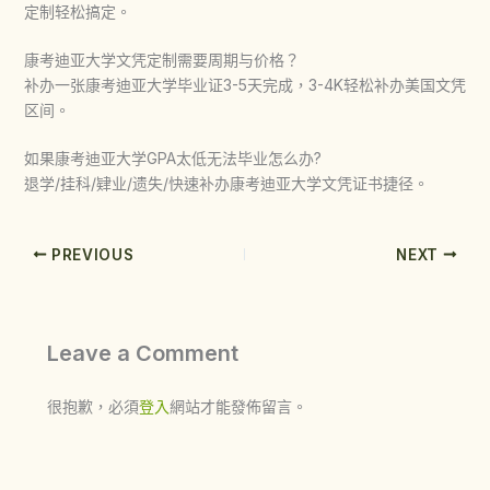
定制轻松搞定。
康考迪亚大学文凭定制需要周期与价格？
补办一张康考迪亚大学毕业证3-5天完成，3-4K轻松补办美国文凭
区间。
如果康考迪亚大学GPA太低无法毕业怎么办?
退学/挂科/肄业/遗失/快速补办康考迪亚大学文凭证书捷径。
PREVIOUS
NEXT
Leave a Comment
很抱歉，必須
登入
網站才能發佈留言。