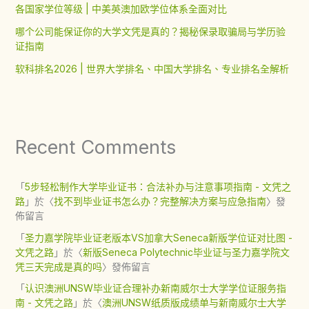
各国家学位等级 | 中美英澳加欧学位体系全面对比
哪个公司能保证你的大学文凭是真的？揭秘保录取骗局与学历验
证指南
软科排名2026 | 世界大学排名、中国大学排名、专业排名全解析
Recent Comments
「
5步轻松制作大学毕业证书：合法补办与注意事项指南 - 文凭之
路
」於〈
找不到毕业证书怎么办？完整解决方案与应急指南
〉發
佈留言
「
圣力嘉学院毕业证老版本VS加拿大Seneca新版学位证对比图 -
文凭之路
」於〈
新版Seneca Polytechnic毕业证与圣力嘉学院文
凭三天完成是真的吗
〉發佈留言
「
认识澳洲UNSW毕业证合理补办新南威尔士大学学位证服务指
南 - 文凭之路
」於〈
澳洲UNSW纸质版成绩单与新南威尔士大学