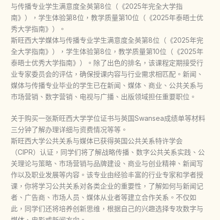
与传播专业学生满意度全英第8位（《2025年完全大学指
南》），学生体验第8位，教学质量第10位（《2025年泰晤士优
秀大学指南》）。
斯旺西大学媒体与传播专业学生满意度全英第8位（《2025年完
全大学指南》），学生体验第8位，教学质量第10位（《2025年
泰晤士优秀大学指南》）。除了出色的排名，该课程定期接受行
业专家委员会的评估，确保授课内容与行业需求相匹配。新闻、
媒体与传播专业毕业的学生已在新闻、媒体、商业、公共关系与
市场营销、数字营销、电视与广播、出版领域担任重要职位。
关于购买一张斯旺西大学学位证书与英国Swansea成绩单等材料
三分钟了解办理详细与资费情况等等。
斯旺西大学公共关系与媒体已获得英国公共关系特许学会
（CIPR）认证，同学们将了解战略传播、数字公共关系实践、公
关理论与策略、市场营销与品牌建设、商业与创业精神、新闻写
作以及职业发展等内容。该专业由经验丰富的行业专家和学者授
课，你将学习公共关系对各类企业的重要性，了解如何与新闻记
者、广告商、市场人员、媒体从业者等建立合作关系。不仅如
此，同学们还将培养创新思维，根据自己的兴趣选择专攻数字与
媒体、电影或新闻方向。