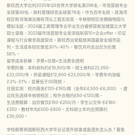
斯旺西大学位列2025年QS世界大学排名第298名，市场营销专业
全球第49名，商科管理研究全球第78名。作为百年名校，其海湾
校区毗邻海滩且拥有顶尖工程实验室，辛格顿校区坐拥植物园与
模拟法庭。2024届工商管理专业毕业生白睿妍获新加坡国立大学
硕士录取，2023届市场营销专业吴添铭斩获10+企业offer，印证
课程与行业需求高度契合。斯旺西治安稳居英国最安全城市前
列，生活成本较伦敦低30%-40%，餐饮月均支出仅为伦敦
58%。
留学成本拆解：学费+住宿+生活费全透明
学费阶梯：本科商科约£19,600/年，硕士商科£22,050-
£23,000/年，桥梁课程£12,600-£23,000/年，学费年均涨幅
2.3%-3.1%，显著低于G5院校。
住宿实测：校内宿舍£120-£160/周（全年£4,500-£6,000），建
议优先选择辛格顿校区；校外合租约£80-£120/周。
生活费精算：自炊餐饮£150-£250/月，学生公交年卡£180-
£250，教材年均£500-£800。文科硕士年均总预算约
£30,000。
学校邮寄英国斯旺西大学毕业证意外损害或是遗失怎么办？着急