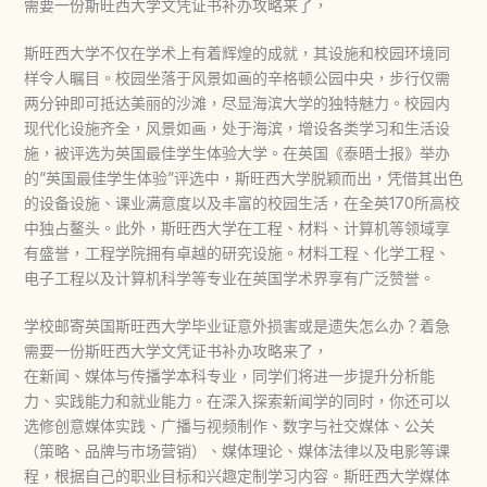
需要一份斯旺西大学文凭证书补办攻略来了，
斯旺西大学不仅在学术上有着辉煌的成就，其设施和校园环境同
样令人瞩目。校园坐落于风景如画的辛格顿公园中央，步行仅需
两分钟即可抵达美丽的沙滩，尽显海滨大学的独特魅力。校园内
现代化设施齐全，风景如画，处于海滨，增设各类学习和生活设
施，被评选为英国最佳学生体验大学。在英国《泰晤士报》举办
的“英国最佳学生体验”评选中，斯旺西大学脱颖而出，凭借其出色
的设备设施、课业满意度以及丰富的校园生活，在全英170所高校
中独占鳌头。此外，斯旺西大学在工程、材料、计算机等领域享
有盛誉，工程学院拥有卓越的研究设施。材料工程、化学工程、
电子工程以及计算机科学等专业在英国学术界享有广泛赞誉。
学校邮寄英国斯旺西大学毕业证意外损害或是遗失怎么办？着急
需要一份斯旺西大学文凭证书补办攻略来了，
在新闻、媒体与传播学本科专业，同学们将进一步提升分析能
力、实践能力和就业能力。在深入探索新闻学的同时，你还可以
选修创意媒体实践、广播与视频制作、数字与社交媒体、公关
（策略、品牌与市场营销）、媒体理论、媒体法律以及电影等课
程，根据自己的职业目标和兴趣定制学习内容。斯旺西大学媒体