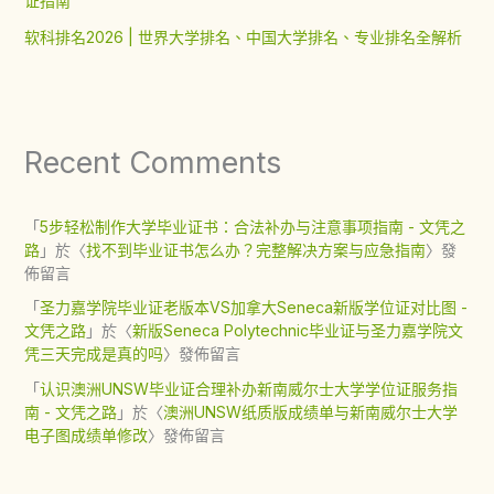
证指南
软科排名2026 | 世界大学排名、中国大学排名、专业排名全解析
Recent Comments
「
5步轻松制作大学毕业证书：合法补办与注意事项指南 - 文凭之
路
」於〈
找不到毕业证书怎么办？完整解决方案与应急指南
〉發
佈留言
「
圣力嘉学院毕业证老版本VS加拿大Seneca新版学位证对比图 -
文凭之路
」於〈
新版Seneca Polytechnic毕业证与圣力嘉学院文
凭三天完成是真的吗
〉發佈留言
「
认识澳洲UNSW毕业证合理补办新南威尔士大学学位证服务指
南 - 文凭之路
」於〈
澳洲UNSW纸质版成绩单与新南威尔士大学
电子图成绩单修改
〉發佈留言