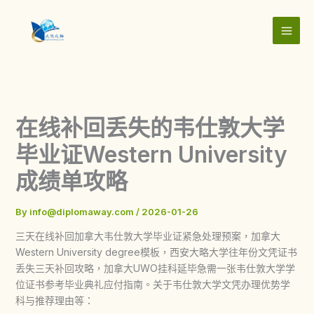
Skip
to
content
在线补回丢失的韦仕敦大学
毕业证Western University
成绩单攻略
By
info@diplomaway.com
/
2026-01-26
三天在线补回加拿大韦仕敦大学毕业证紧急处理预案，加拿大
Western University degree模板，西安大略大学往年份文凭证书
丢失三天补回攻略，加拿大UWO挂科延毕急需一张韦仕敦大学学
位证书参考毕业典礼应付指南。关于韦仕敦大学文凭办理优势学
科与推荐理由等：