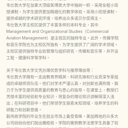
韦仕敦大学在加拿大顶级医博类大学中独树一帜，采用全程小班
授课制，为学生提供更加精细化的教学体验。采用小班授课制，
提供卓越的学术研究环境，培养出众多诺贝尔奖得主。
韦仕敦大学主校区提供了丰富多样的本科专业，其中
Management and Organizational Studies（Commercial
Aviation Management）是主校区的独特专业。此外，传媒学院
和音乐学院也为主校区所独有，为学生提供了广阔的学术领域。
主校区提供独特专业如管理与组织研究、传媒和音乐等，并开设
工程、健康科学等学科。
关于韦仕敦大学文凭办理优势学科与推荐理由等：
韦仕敦大学拥有一支由教育界精英、科研先锋和行业资深专家组
成的卓越师资队伍。他们对学术严谨认真，对创新充满热情，致
力于为学生提供高质量的教育与悉心的指导。在课堂上，教授们
凭借丰富的经验和专业知识，将复杂的理论知识讲解得深入浅
出；在科研项目中，他们带领学生探索未知领域，培养学生的科
研能力和创新思维。
毅伟商学院的毕业生在就业市场上备受青睐，美加两地的众多大
公司纷纷向他们抛出橄榄枝。学院的案例教学法使学生具备了较