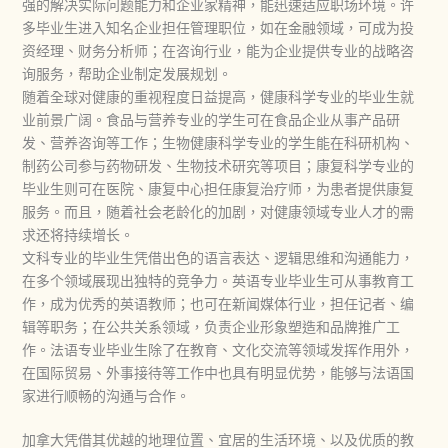
强的解决实际问题能力和企业家精神，能迅速适应职场环境。许
多毕业生进入知名企业担任管理职位，如在金融领域，可成为投
资经理、财务分析师；在咨询行业，能为企业提供专业的战略咨
询服务，帮助企业制定发展规划。
随着全球对健康的重视程度日益提高，健康科学专业的毕业生就
业前景广阔。食品与营养专业的学生可在食品企业从事产品研
发、营养咨询等工作；生物健康科学专业的学生能在科研机构、
制药公司参与药物研发、生物技术研究等项目；康复科学专业的
毕业生则可在医院、康复中心担任康复治疗师，为患者提供康复
服务。而且，随着社会老龄化的加剧，对健康领域专业人才的需
求还将持续增长。
文科专业的毕业生凭借出色的语言表达、逻辑思维和沟通能力，
在多个领域展现出独特的竞争力。英语专业毕业生可从事教育工
作，成为优秀的英语教师；也可在新闻媒体行业，担任记者、编
辑等职务；在公共关系领域，负责企业形象塑造和品牌推广工
作。法语专业毕业生除了在教育、文化交流等领域发挥作用外，
在国际贸易、外事接待等工作中也具有明显优势，能够与法语国
家进行顺畅的沟通与合作。
加拿大凭借其优越的地理位置、宜居的生活环境、以及优质的教