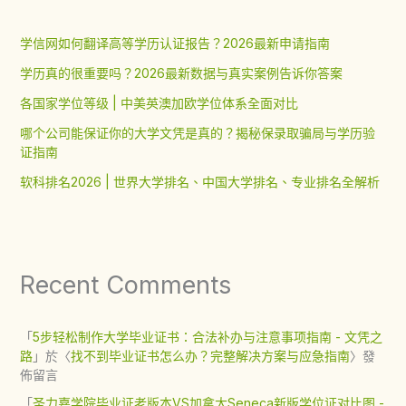
学信网如何翻译高等学历认证报告？2026最新申请指南
学历真的很重要吗？2026最新数据与真实案例告诉你答案
各国家学位等级 | 中美英澳加欧学位体系全面对比
哪个公司能保证你的大学文凭是真的？揭秘保录取骗局与学历验
证指南
软科排名2026 | 世界大学排名、中国大学排名、专业排名全解析
Recent Comments
「
5步轻松制作大学毕业证书：合法补办与注意事项指南 - 文凭之
路
」於〈
找不到毕业证书怎么办？完整解决方案与应急指南
〉發
佈留言
「
圣力嘉学院毕业证老版本VS加拿大Seneca新版学位证对比图 -