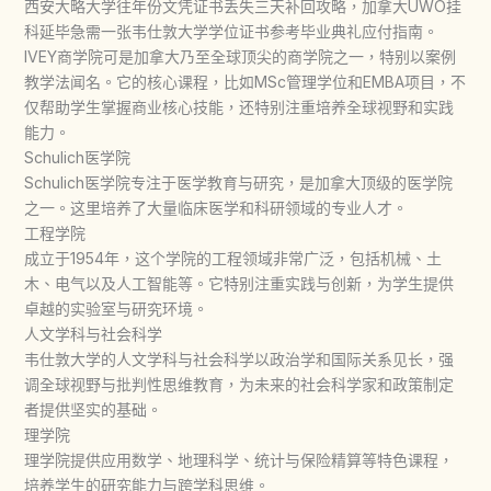
西安大略大学往年份文凭证书丢失三天补回攻略，加拿大UWO挂
科延毕急需一张韦仕敦大学学位证书参考毕业典礼应付指南。
IVEY商学院可是加拿大乃至全球顶尖的商学院之一，特别以案例
教学法闻名。它的核心课程，比如MSc管理学位和EMBA项目，不
仅帮助学生掌握商业核心技能，还特别注重培养全球视野和实践
能力。
Schulich医学院
Schulich医学院专注于医学教育与研究，是加拿大顶级的医学院
之一。这里培养了大量临床医学和科研领域的专业人才。
工程学院
成立于1954年，这个学院的工程领域非常广泛，包括机械、土
木、电气以及人工智能等。它特别注重实践与创新，为学生提供
卓越的实验室与研究环境。
人文学科与社会科学
韦仕敦大学的人文学科与社会科学以政治学和国际关系见长，强
调全球视野与批判性思维教育，为未来的社会科学家和政策制定
者提供坚实的基础。
理学院
理学院提供应用数学、地理科学、统计与保险精算等特色课程，
培养学生的研究能力与跨学科思维。