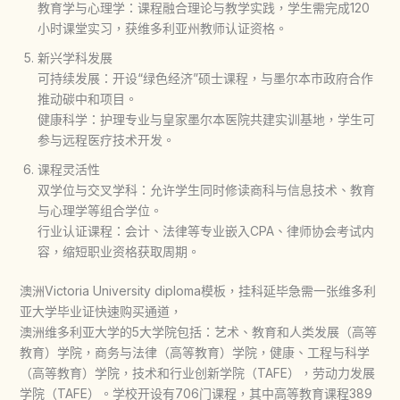
教育学与心理学：课程融合理论与教学实践，学生需完成120
小时课堂实习，获维多利亚州教师认证资格。
新兴学科发展
可持续发展：开设“绿色经济”硕士课程，与墨尔本市政府合作
推动碳中和项目。
健康科学：护理专业与皇家墨尔本医院共建实训基地，学生可
参与远程医疗技术开发。
课程灵活性
双学位与交叉学科：允许学生同时修读商科与信息技术、教育
与心理学等组合学位。
行业认证课程：会计、法律等专业嵌入CPA、律师协会考试内
容，缩短职业资格获取周期。
澳洲Victoria University diploma模板，挂科延毕急需一张维多利
亚大学毕业证快速购买通道，
澳洲维多利亚大学的5大学院包括：艺术、教育和人类发展（高等
教育）学院，商务与法律（高等教育）学院，健康、工程与科学
（高等教育）学院，技术和行业创新学院（TAFE），劳动力发展
学院（TAFE）。学校开设有706门课程，其中高等教育课程389