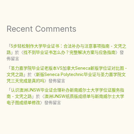
Recent Comments
「
5步轻松制作大学毕业证书：合法补办与注意事项指南 - 文凭之
路
」於〈
找不到毕业证书怎么办？完整解决方案与应急指南
〉發
佈留言
「
圣力嘉学院毕业证老版本VS加拿大Seneca新版学位证对比图 -
文凭之路
」於〈
新版Seneca Polytechnic毕业证与圣力嘉学院文
凭三天完成是真的吗
〉發佈留言
「
认识澳洲UNSW毕业证合理补办新南威尔士大学学位证服务指
南 - 文凭之路
」於〈
澳洲UNSW纸质版成绩单与新南威尔士大学
电子图成绩单修改
〉發佈留言