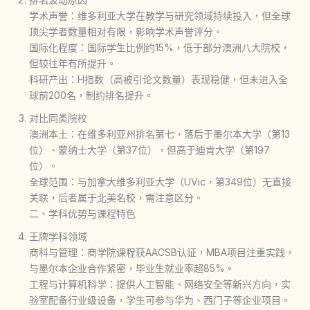
学术声誉：维多利亚大学在教学与研究领域持续投入，但全球
顶尖学者数量相对有限，影响学术声誉评分。
国际化程度：国际学生比例约15%，低于部分澳洲八大院校，
但较往年有所提升。
科研产出：H指数（高被引论文数量）表现稳健，但未进入全
球前200名，制约排名提升。
对比同类院校
澳洲本土：在维多利亚州排名第七，落后于墨尔本大学（第13
位）、蒙纳士大学（第37位），但高于迪肯大学（第197
位）。
全球范围：与加拿大维多利亚大学（UVic，第349位）无直接
关联，后者属于北美名校，需注意区分。
二、学科优势与课程特色
王牌学科领域
商科与管理：商学院课程获AACSB认证，MBA项目注重实践，
与墨尔本企业合作紧密，毕业生就业率超85%。
工程与计算机科学：提供人工智能、网络安全等新兴方向，实
验室配备行业级设备，学生可参与华为、西门子等企业项目。