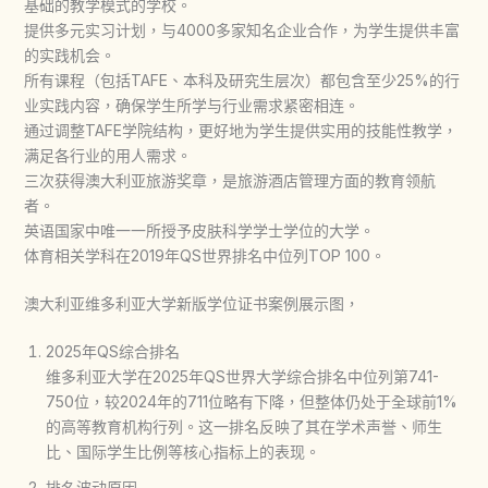
基础的教学模式的学校。
提供多元实习计划，与4000多家知名企业合作，为学生提供丰富
的实践机会。
所有课程（包括TAFE、本科及研究生层次）都包含至少25%的行
业实践内容，确保学生所学与行业需求紧密相连。
通过调整TAFE学院结构，更好地为学生提供实用的技能性教学，
满足各行业的用人需求。
三次获得澳大利亚旅游奖章，是旅游酒店管理方面的教育领航
者。
英语国家中唯一一所授予皮肤科学学士学位的大学。
体育相关学科在2019年QS世界排名中位列TOP 100。
澳大利亚维多利亚大学新版学位证书案例展示图，
2025年QS综合排名
维多利亚大学在2025年QS世界大学综合排名中位列第741-
750位，较2024年的711位略有下降，但整体仍处于全球前1%
的高等教育机构行列。这一排名反映了其在学术声誉、师生
比、国际学生比例等核心指标上的表现。
排名波动原因