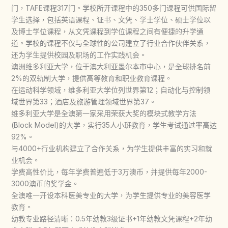
门，TAFE课程317门。学校所开课程中的350多门课程可供国际留
学生选择，包括英语课程、证书、文凭、学士学位、硕士学位以
及博士学位课程，从文凭课程到学位课程之间有便捷的升学通
道。学校的课程不仅与全球性的公司建立了行业合作伙伴关系，
还为学生提供校园及职场的工作实践机会。
澳洲维多利亚大学，位于澳大利亚墨尔本市中心，是全球排名前
2%的双轨制大学，提供高等教育和职业教育课程。
在运动科学领域，维多利亚大学位列世界第12；自动化与控制领
域世界第33；酒店及旅游管理领域世界第37。
维多利亚大学是全澳第一家采用荣获大奖的模块式教学方法
(Block Model)的大学，实行35人小班教育，学生考试通过率高达
92%。
与4000+行业机构建立了合作关系，为学生提供丰富的实习和就
业机会。
学费高性价比，每年学费普遍低于3万澳币，并提供每年2000-
3000澳币的奖学金。
全澳唯一开设本科医美专业的大学，为学生提供专业的美容医学
教育。
幼教专业路径清晰：0.5年幼教3级证书+1年幼教文凭课程+2年幼